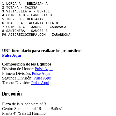
1 LORCA A - BENIAJAN A

2 TOTANA - CAISSA

3 VISTABELLA A - BENIEL

4 COIMBRA B - LAPUERTA B

5 TROVERO - BENIAJAN C

6 THADER A - ALCANTARILLA B

7 COIMBRA C - JAKEDREZ CARAVACA

8 SANTOMERA - SAUCES B

P9 AJEDREZCOIMBRA.COM - ZARANDONA

URL formulario para realizar los pronósticos:
Pulse Aquí
Composición de los Equipos
División de Honor:
Pulse Aquí
Primera División:
Pulse Aquí
Segunda División:
Pulse Aquí
Tercera División:
Pulse Aquí
Dirección
Plaza de la Alcoholera nº 3
Centro Sociocultural "Roque Baños"
Planta 4ª "Sala El Hornillo"