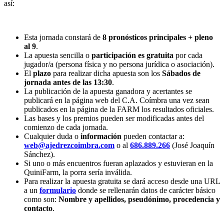
así:
Esta jornada constará de
8 pronósticos principales + pleno
al 9
.
La apuesta sencilla o
participación es gratuita
por cada
jugador/a (persona física y no persona jurídica o asociación).
El
plazo
para realizar dicha apuesta son los
Sábados de
jornada antes de las 13:30
.
La publicación de la apuesta ganadora y acertantes se
publicará en la página web del C.A. Coímbra una vez sean
publicados en la página de la FARM los resultados oficiales.
Las bases y los premios pueden ser modificadas antes del
comienzo de cada jornada.
Cualquier duda o
información
pueden contactar a:
web@ajedrezcoimbra.com
o al
686.889.266
(José Joaquín
Sánchez).
Si uno o más encuentros fueran aplazados y estuvieran en la
QuiniFarm, la porra sería inválida.
Para realizar la apuesta gratuita se dará acceso desde una URL
a un
formulario
donde se rellenarán datos de carácter básico
como son:
Nombre y apellidos, pseudónimo, procedencia y
contacto
.