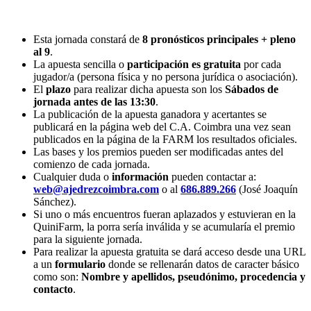
Esta jornada constará de
8 pronósticos principales + pleno
al 9
.
La apuesta sencilla o
participación es gratuita
por cada
jugador/a (persona física y no persona jurídica o asociación).
El
plazo
para realizar dicha apuesta son los
Sábados de
jornada antes de las 13:30
.
La publicación de la apuesta ganadora y acertantes se
publicará en la página web del C.A. Coimbra una vez sean
publicados en la página de la FARM los resultados oficiales.
Las bases y los premios pueden ser modificadas antes del
comienzo de cada jornada.
Cualquier duda o
información
pueden contactar a:
web@ajedrezcoimbra.com
o al
686.889.266
(José Joaquín
Sánchez).
Si uno o más encuentros fueran aplazados y estuvieran en la
QuiniFarm, la porra sería inválida y se acumularía el premio
para la siguiente jornada.
Para realizar la apuesta gratuita se dará acceso desde una URL
a un
formulario
donde se rellenarán datos de caracter básico
como son:
Nombre y apellidos, pseudónimo, procedencia y
contacto
.