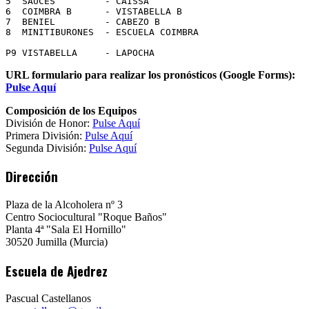
5  SAUCES         - CAISSA

6  COIMBRA B      - VISTABELLA B

7  BENIEL         - CABEZO B

8  MINITIBURONES  - ESCUELA COIMBRA

P9 VISTABELLA     - LAPOCHA
URL formulario para realizar los pronósticos (Google Forms):
Pulse Aquí
Composición de los Equipos
División de Honor:
Pulse Aquí
Primera División:
Pulse Aquí
Segunda División:
Pulse Aquí
Dirección
Plaza de la Alcoholera nº 3
Centro Sociocultural "Roque Baños"
Planta 4ª "Sala El Hornillo"
30520 Jumilla (Murcia)
Escuela de Ajedrez
Pascual Castellanos