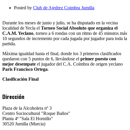
Absoluto
Yecla
Posted by
Club de Ajedrez Coimbra Jumilla
2022
Durante los meses de junio y julio, se ha disputado en la vecina
localidad de Yecla el
Torneo Social Absoluto que organiza el
C.A.M. Yeclano
, torneo a 6 rondas con un ritmo de 45 minutos más
10 segundos de incremento por cada jugada por jugador para toda la
partida.
Máxima igualdad hasta el final, donde los 3 primeros clasificados
quedaron con 5 puntos de 6, llevándose el
primer puesto con
mejor desempate
el jugador del C.A. Coímbra de origen yeclano
Paris Francisco Ortega
.
Clasificación Final
Dirección
Plaza de la Alcoholera nº 3
Centro Sociocultural "Roque Baños"
Planta 4ª "Sala El Hornillo"
30520 Jumilla (Murcia)