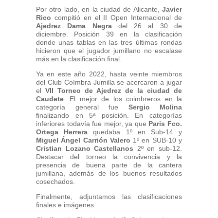
Por otro lado, en la ciudad de Alicante,
Javier
Rico
compitió en el II Open Internacional de
Ajedrez Dama Negra
del 26 al 30 de
diciembre. Posición 39 en la clasificación
donde unas tablas en las tres últimas rondas
hicieron que el jugador jumillano no escalase
más en la clasificación final.
Ya en este año 2022, hasta veinte miembros
del Club Coímbra Jumilla se acercaron a jugar
el
VII Torneo de Ajedrez de la ciudad de
Caudete
. El mejor de los coimbreros en la
categoría general fue
Sergio Molina
finalizando en 5ª posición. En categorías
inferiores todavía fue mejor, ya que
Paris Fco.
Ortega Herrera
quedaba 1º en Sub-14 y
Miguel Ángel Carrión Valero
1º en SUB-10 y
Cristian Lozano Castellanos
2º en sub-12.
Destacar del torneo la convivencia y la
presencia de buena parte de la cantera
jumillana, además de los buenos resultados
cosechados.
Finalmente, adjuntamos las clasificaciones
finales e imágenes.