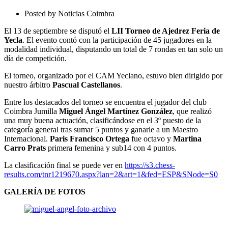
Torneo
de
Posted by
Noticias Coimbra
Ajedrez
Feria
El 13 de septiembre se disputó el
LII Torneo de Ajedrez Feria de
de
Yecla
. El evento contó con la participación de 45 jugadores en la
Yecla
modalidad individual, disputando un total de 7 rondas en tan solo un
día de competición.
El torneo, organizado por el CAM Yeclano, estuvo bien dirigido por
nuestro árbitro
Pascual Castellanos
.
Entre los destacados del torneo se encuentra el jugador del club
Coimbra Jumilla
Miguel Ángel Martínez González
, que realizó
una muy buena actuación, clasificándose en el 3º puesto de la
categoría general tras sumar 5 puntos y ganarle a un Maestro
Internacional.
Paris Francisco Ortega
fue octavo y
Martina
Carro Prats
primera femenina y sub14 con 4 puntos.
La clasificación final se puede ver en
https://s3.chess-
results.com/tnr1219670.aspx?lan=2&art=1&fed=ESP&SNode=S0
GALERÍA DE FOTOS