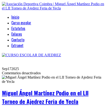
Inicio
Curso escolar
Estatutos
Enlaces
Contacto
Extranet
Sep
17
2025
en
Comentarios desactivados
Miguel
Ángel
Martínez
Podio
Miguel Ángel Martínez Podio en el LII
en
el
Torneo de Ajedrez Feria de Yecla
LII