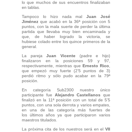
lo que muchos de sus encuentros finalizaban
en tablas.
Tampoco lo hizo nada mal
Juan José
Jiménez
que acabó en la 36ª posición con 5
puntos, con la mala suerte de perder la última
partida que llevaba muy bien encaminada y
que, de haber logrado la victoria, se
hubiese colado entre los quince primeros de la
general.
La pareja
Juan Vicente
(padre e hijo)
finalizaron en la posiciones 59 y 97,
respectivamente, mientras que
Ernesto Rico
,
que empezó muy fuerte (2’5 puntos de 3)
perdió ritmo y sólo pudo acabar en la 79ª
posición.
En categoría Sub2300 nuestro único
participante fue
Alejandro Castellanos
que
finalizó en la 11ª posición con un total de 5’5
puntos, con una sola derrota y varios empates,
en una de las categoría más fuertes de
los últimos años ya que participaron varios
maestros titulados.
La próxima cita de los nuestros será en el
VII