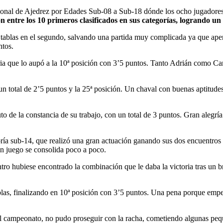
nal de Ajedrez por Edades Sub-08 a Sub-18 dónde los ocho jugadores de
on entre los 10 primeros clasificados en sus categorías, logrando un 
ablas en el segundo, salvando una partida muy complicada ya que apenas 
ntos.
toria que lo aupó a la 10ª posición con 3’5 puntos. Tanto Adrián como C
 total de 2’5 puntos y la 25ª posición. Un chaval con buenas aptitude
to de la constancia de su trabajo, con un total de 3 puntos. Gran alegr
ría sub-14, que realizó una gran actuación ganando sus dos encuentros y 
n juego se consolida poco a poco.
tro hubiese encontrado la combinación que le daba la victoria tras un br
blas, finalizando en 10ª posición con 3’5 puntos. Una pena porque empe
 campeonato, no pudo proseguir con la racha, cometiendo algunas pequ