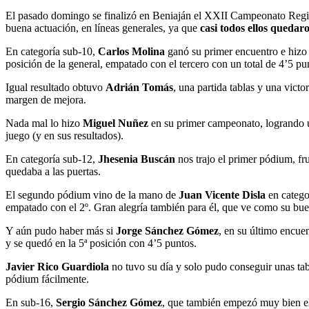
EN
EL
El pasado domingo se finalizó en Beniaján el XXII Campeonato Regio
REGIONAL
buena actuación, en líneas generales, ya que
casi todos ellos quedar
DE
En categoría sub-10,
Carlos Molina
ganó su primer encuentro e hizo t
AJEDREZ
posición de la general, empatado con el tercero con un total de 4’5 pu
POR
EDADES
Igual resultado obtuvo
Adrián Tomás
, una partida tablas y una vic
margen de mejora.
Nada mal lo hizo
Miguel Nuñez
en su primer campeonato, logrando un
juego (y en sus resultados).
En categoría sub-12,
Jhesenia Buscán
nos trajo el primer pódium, fru
quedaba a las puertas.
El segundo pódium vino de la mano de
Juan Vicente Disla
en catego
empatado con el 2º. Gran alegría también para él, que ve como su bue
Y aún pudo haber más si
Jorge Sánchez Gómez
, en su último encuen
y se quedó en la 5ª posición con 4’5 puntos.
Javier Rico Guardiola
no tuvo su día y solo pudo conseguir unas ta
pódium fácilmente.
En sub-16,
Sergio Sánchez Gómez
, que también empezó muy bien el