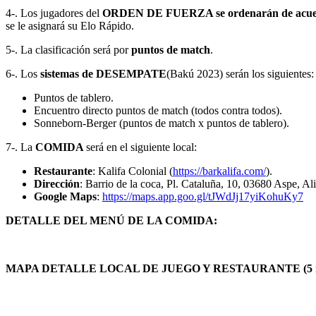
4-. Los jugadores del
ORDEN DE FUERZA se ordenarán de acuer
se le asignará su Elo Rápido.
5-. La clasificación será por
puntos de match
.
6-. Los
sistemas de DESEMPATE
(Bakú 2023) serán los siguientes:
Puntos de tablero.
Encuentro directo puntos de match (todos contra todos).
Sonneborn-Berger (puntos de match x puntos de tablero).
7-. La
COMIDA
será en el siguiente local:
Restaurante
: Kalifa Colonial (
https://barkalifa.com/
).
Dirección
: Barrio de la coca, Pl. Cataluña, 10, 03680 Aspe, Ali
Google Maps
:
https://maps.app.goo.gl/tJWdJj17yiKohuKy7
DETALLE DEL MENÚ DE LA COMIDA:
MAPA DETALLE LOCAL DE JUEGO Y RESTAURANTE (5 min