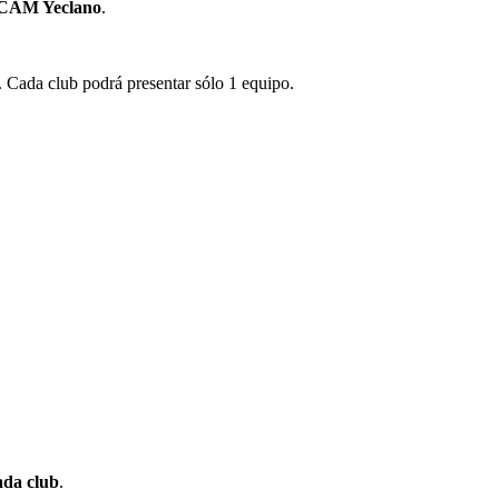
CAM Yeclano
.
s. Cada club podrá presentar sólo 1 equipo.
ada club
.