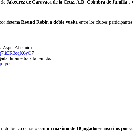
s de
Jakedrez de Caravaca de la Cruz
,
A.D. Coimbra de Jumilla
y
 por sistema
Round Robin a doble vuelta
entre los clubes participante
 Aspe, Alicante).
EYq7ik3R3eqK6yQ7
ada durante toda la partida.
quipos
en de fuerza cerrado
con un máximo de 10 jugadores inscritos por c