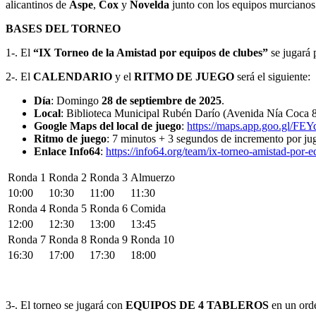
CLUBES
alicantinos de
Aspe
,
Cox
y
Novelda
junto con los equipos murciano
–
ASPE
BASES DEL TORNEO
2025
1-. El
“IX Torneo de la Amistad por equipos de clubes”
se jugará
2-. El
CALENDARIO
y el
RITMO DE JUEGO
será el siguiente:
Día
: Domingo
28 de septiembre de 2025
.
Local
: Biblioteca Municipal Rubén Darío (Avenida Nía Coca 8,
Google Maps del local de juego
:
https://maps.app.goo.gl/F
Ritmo de juego
: 7 minutos + 3 segundos de incremento por jug
Enlace Info64
:
https://info64.org/team/ix-torneo-amistad-por-e
Ronda 1
Ronda 2
Ronda 3
Almuerzo
10:00
10:30
11:00
11:30
Ronda 4
Ronda 5
Ronda 6
Comida
12:00
12:30
13:00
13:45
Ronda 7
Ronda 8
Ronda 9
Ronda 10
16:30
17:00
17:30
18:00
3-. El torneo se jugará con
EQUIPOS DE 4 TABLEROS
en un ord