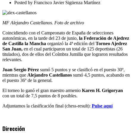
Finalizado
Posted by
Francisco Javier Sigüenza Martínez
MF Alejandro Castellanos. Foto de archivo
Coincidiendo con el Campeonato de España de selecciones
autonómicas, en la tarde del 23 de junio,
la Federación de Ajedrez
de Castilla la Mancha
organizó la 4ª edición del
Torneo Ajedrez
San Juan,
en el cual participaron un total de 125 deportistas (26
titulados), dos de ellos del Coímbra Jumilla que lograron resultados
relevantes.
Juan Sergio Pérez
sumó 5 puntos y se clasificó en el puesto 30º,
mientras que
Alejandro Castellanos
sumó 4,5 puntos, acabando en
el puesto 36º de la general.
El torneo lo ganó el gran maestro armenio
Karen H. Grigoryan
con un total de 7,5 puntos de 8 posibles.
Adjuntamos la clasificación final (chess-result):
Pulse aquí
Dirección