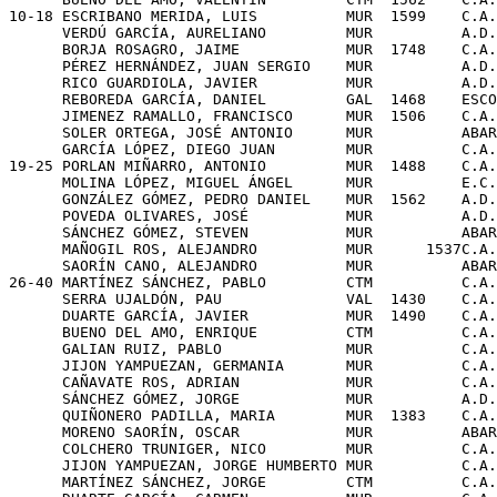
10-18 ESCRIBANO MERIDA, LUIS          MUR  1599    C.A.
      VERDÚ GARCÍA, AURELIANO         MUR          A.D.
      BORJA ROSAGRO, JAIME            MUR  1748    C.A.
      PÉREZ HERNÁNDEZ, JUAN SERGIO    MUR          A.D.
      RICO GUARDIOLA, JAVIER          MUR          A.D.
      REBOREDA GARCÍA, DANIEL         GAL  1468    ESCO
      JIMENEZ RAMALLO, FRANCISCO      MUR  1506    C.A.
      SOLER ORTEGA, JOSÉ ANTONIO      MUR          ABAR
      GARCÍA LÓPEZ, DIEGO JUAN        MUR          C.A.
19-25 PORLAN MIÑARRO, ANTONIO         MUR  1488    C.A.
      MOLINA LÓPEZ, MIGUEL ÁNGEL      MUR          E.C.
      GONZÁLEZ GÓMEZ, PEDRO DANIEL    MUR  1562    A.D.
      POVEDA OLIVARES, JOSÉ           MUR          A.D.
      SÁNCHEZ GÓMEZ, STEVEN           MUR          ABAR
      MAÑOGIL ROS, ALEJANDRO          MUR      1537C.A.
      SAORÍN CANO, ALEJANDRO          MUR          ABAR
26-40 MARTÍNEZ SÁNCHEZ, PABLO         CTM          C.A.
      SERRA UJALDÓN, PAU              VAL  1430    C.A.
      DUARTE GARCÍA, JAVIER           MUR  1490    C.A.
      BUENO DEL AMO, ENRIQUE          CTM          C.A.
      GALIAN RUIZ, PABLO              MUR          C.A.
      JIJON YAMPUEZAN, GERMANIA       MUR          C.A.
      CAÑAVATE ROS, ADRIAN            MUR          C.A.
      SÁNCHEZ GÓMEZ, JORGE            MUR          A.D.
      QUIÑONERO PADILLA, MARIA        MUR  1383    C.A.
      MORENO SAORÍN, OSCAR            MUR          ABAR
      COLCHERO TRUNIGER, NICO         MUR          C.A.
      JIJON YAMPUEZAN, JORGE HUMBERTO MUR          C.A.
      MARTÍNEZ SÁNCHEZ, JORGE         CTM          C.A.