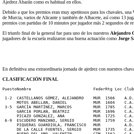
Ajedrez Abarán como es habitual en ellos.
Debido a que los premios eran muy apetitosos para los chavales, una 
de Murcia, varios de Alicante y también de Albacete, así como 13 jug
premios con partidas de 10 minutos por jugador más 2 segundos de re
El triunfo final de la general fue para uno de los nuestros
Alejandro C
jugadores de la escuela realizaron una buena actuación como
Jorge S
En definitiva una extraordinaria jornada de ajedrez con nuestros chava
CLASIFICACIÓN FINAL
PuestoNombre                          FederRtg Loc Club
 1-2  CASTELLANOS GÓMEZ, ALEJANDRO    MUR  1566    A.D.
      MOTOS ABELLAN, DANIEL           MUR  1604    C.A.
 3-5  GARCÍA MARTÍNEZ, MARCOS         MUR  1785    C.A.
      GARCIA PORLAN, BEATRIZ          MUR  1696    C.A.
      PICAZO GONZALEZ, ANA            MUR  1725    C.A.
 6-9  ESCUDERO MANZANO, SERGIO        MUR  1759    C.A.
      PIQUERAS GUARDIOLA, FRANCISCO   MUR          A.D.
      DE LA CALLE FUENTES, SERGIO     MUR  1735    C.A.
      BUENO DEL AMO, VALENTIN         CTM  1562    C.A.