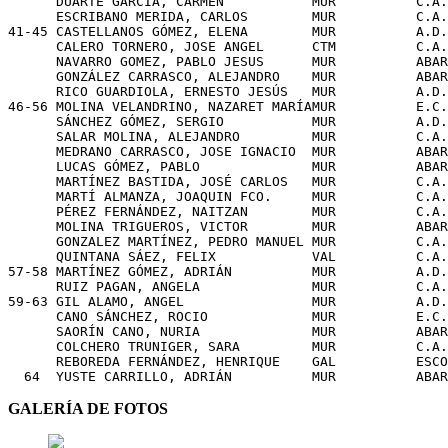
      DUARTE GARCÍA, CARMEN           MUR          C.A.
      ESCRIBANO MERIDA, CARLOS        MUR          C.A.
41-45 CASTELLANOS GÓMEZ, ELENA        MUR          A.D.
      CALERO TORNERO, JOSE ANGEL      CTM          C.A.
      NAVARRO GOMEZ, PABLO JESUS      MUR          ABAR
      GONZÁLEZ CARRASCO, ALEJANDRO    MUR          ABAR
      RICO GUARDIOLA, ERNESTO JESÚS   MUR          A.D.
46-56 MOLINA VELANDRINO, NAZARET MARÍAMUR          E.C.
      SÁNCHEZ GÓMEZ, SERGIO           MUR          A.D.
      SALAR MOLINA, ALEJANDRO         MUR          C.A.
      MEDRANO CARRASCO, JOSE IGNACIO  MUR          ABAR
      LUCAS GÓMEZ, PABLO              MUR          ABAR
      MARTÍNEZ BASTIDA, JOSÉ CARLOS   MUR          C.A.
      MARTÍ ALMANZA, JOAQUIN FCO.     MUR          C.A.
      PÉREZ FERNÁNDEZ, NAITZAN        MUR          C.A.
      MOLINA TRIGUEROS, VICTOR        MUR          ABAR
      GONZALEZ MARTÍNEZ, PEDRO MANUEL MUR          C.A.
      QUINTANA SÁEZ, FELIX            VAL          C.A.
57-58 MARTÍNEZ GÓMEZ, ADRIÁN          MUR          A.D.
      RUIZ PAGAN, ANGELA              MUR          C.A.
59-63 GIL ALAMO, ANGEL                MUR          A.D.
      CANO SÁNCHEZ, ROCIO             MUR          E.C.
      SAORÍN CANO, NURIA              MUR          ABAR
      COLCHERO TRUNIGER, SARA         MUR          C.A.
      REBOREDA FERNÁNDEZ, HENRIQUE    GAL          ESCO
GALERÍA DE FOTOS