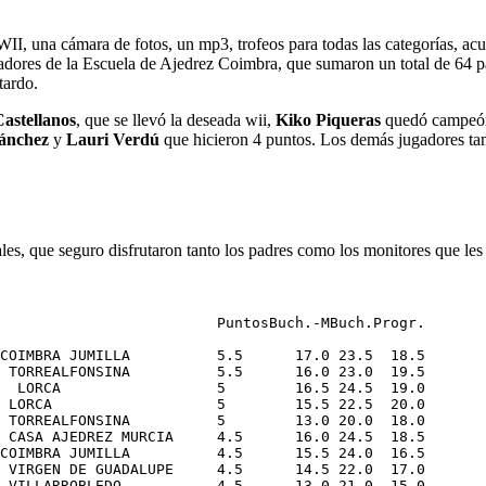
WII, una cámara de fotos, un mp3, trofeos para todas las categorías, ac
adores de la Escuela de Ajedrez Coimbra, que sumaron un total de 64 pa
tardo.
astellanos
, que se llevó la deseada wii,
Kiko Piqueras
quedó campeón
ánchez
y
Lauri Verdú
que hicieron 4 puntos. Los demás jugadores ta
les, que seguro disfrutaron tanto los padres como los monitores que les 
                         PuntosBuch.-MBuch.Progr.

COIMBRA JUMILLA          5.5      17.0 23.5  18.5

 TORREALFONSINA          5.5      16.0 23.0  19.5

  LORCA                  5        16.5 24.5  19.0

 LORCA                   5        15.5 22.5  20.0

 TORREALFONSINA          5        13.0 20.0  18.0

 CASA AJEDREZ MURCIA     4.5      16.0 24.5  18.5

COIMBRA JUMILLA          4.5      15.5 24.0  16.5

 VIRGEN DE GUADALUPE     4.5      14.5 22.0  17.0

 VILLARROBLEDO           4.5      13.0 21.0  15.0
