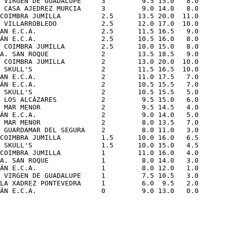
 VIRGEN DE GUADALUPE     3         9.5 15.0   8.0

 CASA AJEDREZ MURCIA     3         9.0 14.0   8.0

COIMBRA JUMILLA          2.5      13.5 20.0  11.0

 VILLARROBLEDO           2.5      12.0 17.0  10.0

AN E.C.A.                2.5      11.5 16.5   9.0

ÁN E.C.A.                2.5      10.5 16.0   8.0

 COIMBRA JUMILLA         2.5      10.0 15.0   8.0

A. SAN ROQUE             2        13.5 18.5   9.0

 COIMBRA JUMILLA         2        13.0 20.0  10.0

 SKULL'S                 2        11.5 16.5  10.0

AN E.C.A.                2        11.0 17.5   7.0

ÁN E.C.A.                2        10.5 15.5   7.0

 SKULL'S                 2        10.5 15.5   5.0

 LOS ALCÁZARES           2         9.5 15.0   6.0

 MAR MENOR               2         9.5 14.5   4.0

ÁN E.C.A.                2         9.0 14.0   5.0

 MAR MENOR               2         8.0 13.5   7.0

 GUARDAMAR DEL SEGURA    2         8.0 11.0   3.0

COIMBRA JUMILLA          1.5      10.0 16.0   6.5

 SKULL'S                 1.5      10.0 15.0   4.5

COIMBRA JUMILLA          1        11.0 16.0   4.0

A. SAN ROQUE             1         8.0 14.0   3.0

ÁN E.C.A.                1         8.0 12.0   1.0

 VIRGEN DE GUADALUPE     1         7.5 10.5   3.0

LA XADREZ PONTEVEDRA     1         6.0  9.5   2.0
