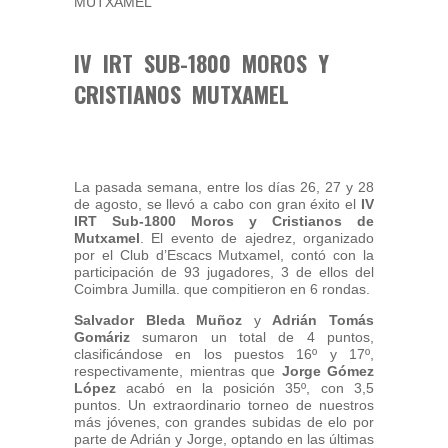
IV IRT SUB-1800 MOROS Y
CRISTIANOS MUTXAMEL
La pasada semana, entre los días 26, 27 y 28
de agosto, se llevó a cabo con gran éxito el
IV
IRT Sub-1800 Moros y Cristianos de
Mutxamel
. El evento de ajedrez, organizado
por el Club d’Escacs Mutxamel, contó con la
participación de 93 jugadores, 3 de ellos del
Coimbra Jumilla. que compitieron en 6 rondas.
Salvador Bleda Muñoz
y
Adrián Tomás
Gomáriz
sumaron un total de 4 puntos,
clasificándose en los puestos 16º y 17º,
respectivamente, mientras que
Jorge Gómez
López
acabó en la posición 35º, con 3,5
puntos. Un extraordinario torneo de nuestros
más jóvenes, con grandes subidas de elo por
parte de Adrián y Jorge, optando en las últimas