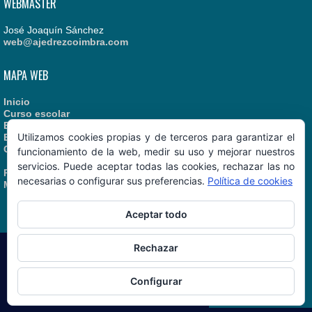
WEBMASTER
José Joaquín Sánchez
web@ajedrezcoimbra.com
MAPA WEB
Inicio
Curso escolar
Estatutos
Utilizamos cookies propias y de terceros para garantizar el
Enlaces recomendados
Contacto
funcionamiento de la web, medir su uso y mejorar nuestros
servicios. Puede aceptar todas las cookies, rechazar las no
Política de Cookies
necesarias o configurar sus preferencias.
Política de cookies
Manual de Identidad
Aceptar todo
Rechazar
AjedrezCoimbra.com
© 06/08/2026
Configurar