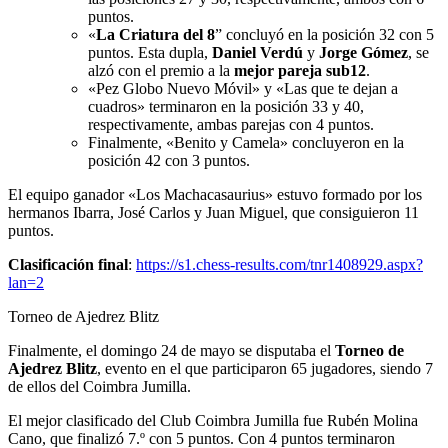
puntos.
«
La Criatura del 8
” concluyó en la posición 32 con 5
puntos. Esta dupla,
Daniel Verdú
y
Jorge Gómez
, se
alzó con el premio a la
mejor pareja sub12
.
«Pez Globo Nuevo Móvil» y «Las que te dejan a
cuadros» terminaron en la posición 33 y 40,
respectivamente, ambas parejas con 4 puntos.
Finalmente, «Benito y Camela» concluyeron en la
posición 42 con 3 puntos.
El equipo ganador «Los Machacasaurius» estuvo formado por los
hermanos Ibarra, José Carlos y Juan Miguel, que consiguieron 11
puntos.
Clasificación final
:
https://s1.chess-results.com/tnr1408929.aspx?
lan=2
Torneo de Ajedrez Blitz
Finalmente, el domingo 24 de mayo se disputaba el
Torneo de
Ajedrez Blitz
, evento en el que participaron 65 jugadores, siendo 7
de ellos del Coimbra Jumilla.
El mejor clasificado del Club Coimbra Jumilla fue Rubén Molina
Cano, que finalizó 7.º con 5 puntos. Con 4 puntos terminaron