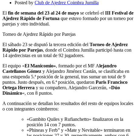
Camping
Posted by
Club de Ajedrez Coimbra Jumilla
la
Fuente
El
fin de semana del 23 al 24 de mayo
se celebró el
III Festival de
Ajedrez Rápido de Fortuna
que estuvo formado por un torneo por
parejas y otro individual.
Torneo de Ajedrez Rápido por Parejas
El sábado 23 se disputó la tercera edición del
Torneo de Ajedrez
Rápido por Parejas
, donde el Coimbra Jumilla participó hasta con
14 ajedrecistas en un total de 92 jugadores.
El equipo «
El Manicomio»
, formado por el MF A
lejandro
Castellanos Gómez
y Alejandro Jiménez Castán, se clasificaba en
una estupenda 5.ª posición de la general, tras sumar un total de 9
puntos. Justo después, en 6.ª posición, quedaron
Paris Francisco
Ortega Herrera
y su compañero, Alejandro Garcerán, «
Dúo
Dinámico
«, con 8 puntos.
A continuación se detallan los resultados del resto de equipos locales
o con integrantes coimbreros:
«Gambito Quiles y Rufianchetto» finalizaron en la
posición 14 con 7 puntos.
«Phineas y Ferb” y «Mate y Nevitable» terminaron en
las posiciones 27 y 30, respectivamente, ambos con 6