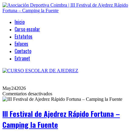
Inicio
Curso escolar
Estatutos
Enlaces
Contacto
Extranet
May
24
2026
en
Comentarios desactivados
III
Festival
de
III Festival de Ajedrez Rápido Fortuna –
Ajedrez
Rápido
Camping la Fuente
Fortuna
–