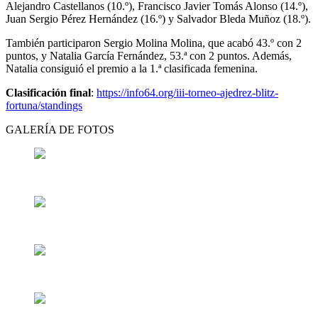
Alejandro Castellanos (10.º), Francisco Javier Tomás Alonso (14.º),
Juan Sergio Pérez Hernández (16.º) y Salvador Bleda Muñoz (18.º).
También participaron Sergio Molina Molina, que acabó 43.º con 2
puntos, y Natalia García Fernández, 53.ª con 2 puntos. Además,
Natalia consiguió el premio a la 1.ª clasificada femenina.
Clasificación final
:
https://info64.org/iii-torneo-ajedrez-blitz-
fortuna/standings
GALERÍA DE FOTOS