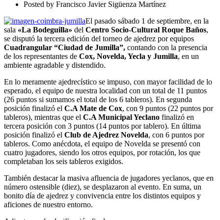
Finalizado
Posted by
Francisco Javier Sigüenza Martínez
El pasado sábado 1 de septiembre, en la
sala
«La Bodeguilla»
del
Centro Socio-Cultural Roque Baños
,
se disputó la tercera edición del torneo de ajedrez por equipos
Cuadrangular “Ciudad de Jumilla”,
contando con la presencia
de los representantes de
Cox, Novelda, Yecla y Jumilla
, en un
ambiente agradable y distendido.
En lo meramente ajedrecístico se impuso, con mayor facilidad de lo
esperado, el equipo de nuestra localidad con un total de 11 puntos
(26 puntos si sumamos el total de los 6 tableros). En segunda
posición finalizó el
C.A Mate de Cox
, con 9 puntos (22 puntos por
tableros), mientras que el
C.A Municipal Yeclano
finalizó en
tercera posición con 3 puntos (14 puntos por tablero). En última
posición finalizó el
Club de Ajedrez Novelda
, con 6 puntos por
tableros. Como anécdota, el equipo de Novelda se presentó con
cuatro jugadores, siendo los otros equipos, por rotación, los que
completaban los seis tableros exigidos.
También destacar la masiva afluencia de jugadores yeclanos, que en
número ostensible (diez), se desplazaron al evento. En suma, un
bonito día de ajedrez y convivencia entre los distintos equipos y
aficiones de nuestro entorno.