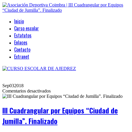
Inicio
Curso escolar
Estatutos
Enlaces
Contacto
Extranet
Sep
03
2018
en
Comentarios desactivados
III
Cuadrangular
por
III Cuadrangular por Equipos “Ciudad de
Equipos
“Ciudad
Jumilla”. Finalizado
de
Jumilla”.