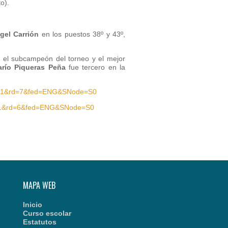
o).
gel Carrión
en los puestos 38º y 43º,
 el subcampeón del torneo y el mejor
arío Piqueras Peña
fue tercero en la
art=1&rd=7&fed=ENG&SNode=S0
rt=1&rd=6&fed=ENG&SNode=S0
MAPA WEB
Inicio
Curso escolar
Estatutos