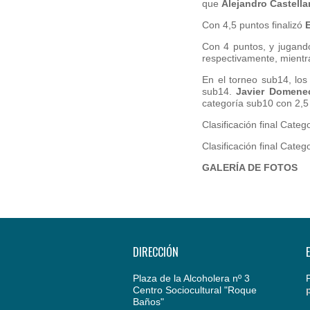
que
Alejandro Castell
Con 4,5 puntos finalizó
Con 4 puntos, y jugand
respectivamente, mient
En el torneo sub14, lo
sub14.
Javier Domene
categoría sub10 con 2,5
Clasificación final Cate
Clasificación final Cate
GALERÍA DE FOTOS
DIRECCIÓN
Plaza de la Alcoholera nº 3
Centro Sociocultural "Roque
Baños"