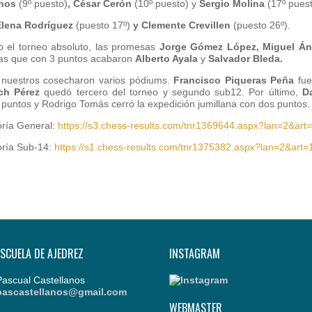
anos
(9º puesto)
, César Cerón
(10º puesto) y
Sergio Molina
(17º puest
Elena Rodríguez
(puesto 17º)
y Clemente Crevillen
(puesto 26º).
o el torneo absoluto, las promesas
Jorge Gómez López, Miguel Án
ras que con 3 puntos acabaron
Alberto Ayala
y
Salvador Bleda.
s nuestros cosecharon varios pódiums.
Francisco Piqueras Peña
fue
ch Pérez
quedó tercero del torneo y segundo sub12. Por último,
D
 puntos y Rodrigo Tomás cerró la expedición jumillana con dos puntos.
goría General:
https://s3.chess-results.com/tnr1369644.aspx?lan=2&
goría Sub-14:
https://s1.chess-results.com/tnr1375382.aspx?lan=2&a
ESCUELA DE AJEDREZ
INSTAGRAM
Pascual Castellanos
pascastellanos@gmail.com
WEBMASTER