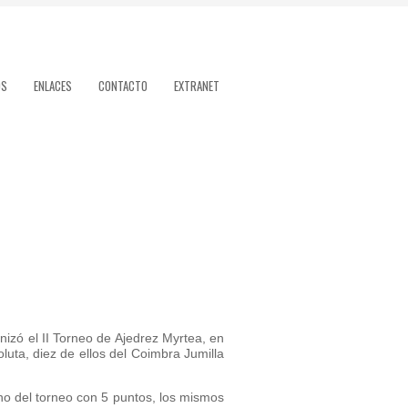
OS
ENLACES
CONTACTO
EXTRANET
zó el II Torneo de Ajedrez Myrtea, en
oluta, diez de ellos del Coimbra Jumilla
no del torneo con 5 puntos, los mismos