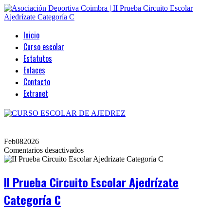
Inicio
Curso escolar
Estatutos
Enlaces
Contacto
Extranet
Feb
08
2026
en
Comentarios desactivados
II
Prueba
Circuito
II Prueba Circuito Escolar Ajedrízate
Escolar
Ajedrízate
Categoría C
Categoría
C