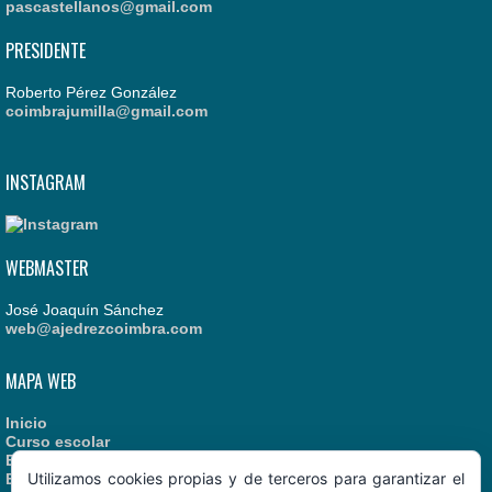
pascastellanos@gmail.com
PRESIDENTE
Roberto Pérez González
coimbrajumilla@gmail.com
INSTAGRAM
WEBMASTER
José Joaquín Sánchez
web@ajedrezcoimbra.com
MAPA WEB
Inicio
Curso escolar
Estatutos
Utilizamos cookies propias y de terceros para garantizar el
Enlaces recomendados