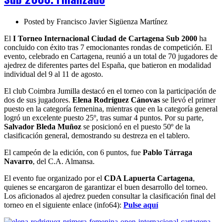
Cartagena
Sub
2000.
Posted by
Francisco Javier Sigüenza Martínez
Finalizado
El
I Torneo Internacional Ciudad de Cartagena Sub 2000
ha
concluido con éxito tras 7 emocionantes rondas de competición. El
evento, celebrado en Cartagena, reunió a un total de 70 jugadores de
ajedrez de diferentes partes del España, que batieron en modalidad
individual del 9 al 11 de agosto.
El club Coimbra Jumilla destacó en el torneo con la participación de
dos de sus jugadores.
Elena Rodríguez Cánovas
se llevó el primer
puesto en la categoría femenina, mientras que en la categoría general
logró un excelente puesto 25º, tras sumar 4 puntos. Por su parte,
Salvador Bleda Muñoz
se posicionó en el puesto 50º de la
clasificación general, demostrando su destreza en el tablero.
El campeón de la edición, con 6 puntos, fue
Pablo Tárraga
Navarro
, del C.A. Almansa.
El evento fue organizado por el
CDA Lapuerta Cartagena
,
quienes se encargaron de garantizar el buen desarrollo del torneo.
Los aficionados al ajedrez pueden consultar la clasificación final del
torneo en el siguiente enlace (info64):
Pulse aquí