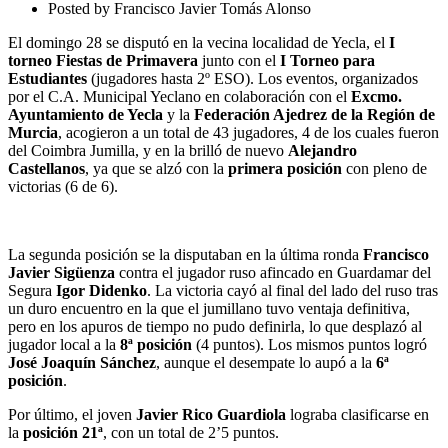
2017
Posted by
Francisco Javier Tomás Alonso
El domingo 28 se disputó en la vecina localidad de Yecla, el
I
torneo Fiestas de Primavera
junto con el
I Torneo para
Estudiantes
(jugadores hasta 2º ESO). Los eventos, organizados
por el C.A. Municipal Yeclano en colaboración con el
Excmo.
Ayuntamiento de Yecla
y la
Federación Ajedrez de la Región de
Murcia
, acogieron a un total de 43 jugadores, 4 de los cuales fueron
del Coimbra Jumilla, y en la brilló de nuevo
Alejandro
Castellanos
, ya que se alzó con la
primera posición
con pleno de
victorias (6 de 6).
La segunda posición se la disputaban en la última ronda
Francisco
Javier Sigüenza
contra el jugador ruso afincado en Guardamar del
Segura
Igor Didenko
. La victoria cayó al final del lado del ruso tras
un duro encuentro en la que el jumillano tuvo ventaja definitiva,
pero en los apuros de tiempo no pudo definirla, lo que desplazó al
jugador local a la
8ª posición
(4 puntos). Los mismos puntos logró
José Joaquín Sánchez
, aunque el desempate lo aupó a la
6ª
posición
.
Por último, el joven
Javier Rico Guardiola
lograba clasificarse en
la
posición 21ª
, con un total de 2’5 puntos.