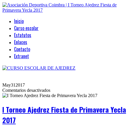
Inicio
Curso escolar
Estatutos
Enlaces
Contacto
Extranet
May
31
2017
en
Comentarios desactivados
I
Torneo
Ajedrez
I Torneo Ajedrez Fiesta de Primavera Yecla
Fiesta
de
2017
Primavera
Yecla