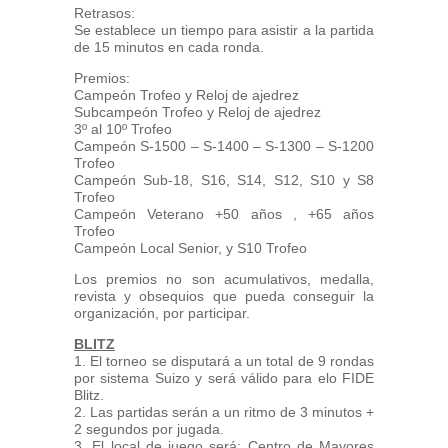
Retrasos:
Se establece un tiempo para asistir a la partida
de 15 minutos en cada ronda.
Premios:
Campeón Trofeo y Reloj de ajedrez
Subcampeón Trofeo y Reloj de ajedrez
3º al 10º Trofeo
Campeón S-1500 – S-1400 – S-1300 – S-1200
Trofeo
Campeón Sub-18, S16, S14, S12, S10 y S8
Trofeo
Campeón Veterano +50 años , +65 años
Trofeo
Campeón Local Senior, y S10 Trofeo
Los premios no son acumulativos, medalla,
revista y obsequios que pueda conseguir la
organización, por participar.
BLITZ
1. El torneo se disputará a un total de 9 rondas
por sistema Suizo y será válido para elo FIDE
Blitz.
2. Las partidas serán a un ritmo de 3 minutos +
2 segundos por jugada.
3. El local de juego será: Centro de Mayores