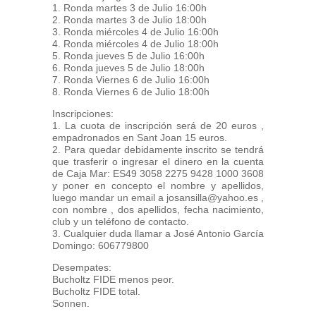
1. Ronda martes 3 de Julio 16:00h
2. Ronda martes 3 de Julio 18:00h
3. Ronda miércoles 4 de Julio 16:00h
4. Ronda miércoles 4 de Julio 18:00h
5. Ronda jueves 5 de Julio 16:00h
6. Ronda jueves 5 de Julio 18:00h
7. Ronda Viernes 6 de Julio 16:00h
8. Ronda Viernes 6 de Julio 18:00h
Inscripciones:
1. La cuota de inscripción será de 20 euros ,
empadronados en Sant Joan 15 euros.
2. Para quedar debidamente inscrito se tendrá
que trasferir o ingresar el dinero en la cuenta
de Caja Mar: ES49 3058 2275 9428 1000 3608
y poner en concepto el nombre y apellidos,
luego mandar un email a josansilla@yahoo.es ,
con nombre , dos apellidos, fecha nacimiento,
club y un teléfono de contacto.
3. Cualquier duda llamar a José Antonio García
Domingo: 606779800
Desempates:
Bucholtz FIDE menos peor.
Bucholtz FIDE total.
Sonnen.