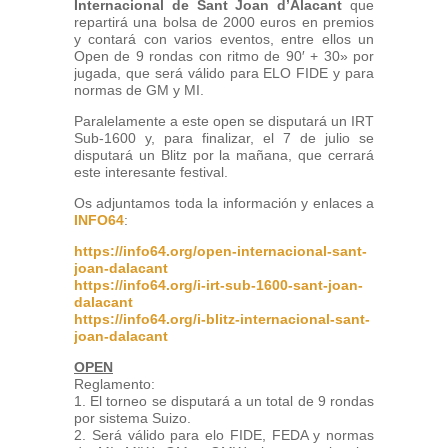
Internacional de Sant Joan d’Alacant
que
repartirá una bolsa de 2000 euros en premios
y contará con varios eventos, entre ellos un
Open de 9 rondas con ritmo de 90′ + 30» por
jugada, que será válido para ELO FIDE y para
normas de GM y MI.
Paralelamente a este open se disputará un IRT
Sub-1600 y, para finalizar, el 7 de julio se
disputará un Blitz por la mañana, que cerrará
este interesante festival.
Os adjuntamos toda la información y enlaces a
INFO64
:
https://info64.org/open-internacional-sant-
joan-dalacant
https://info64.org/i-irt-sub-1600-sant-joan-
dalacant
https://info64.org/i-blitz-internacional-sant-
joan-dalacant
OPEN
Reglamento:
1. El torneo se disputará a un total de 9 rondas
por sistema Suizo.
2. Será válido para elo FIDE, FEDA y normas