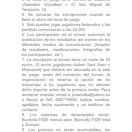
«Salvador Gosalbez » C/ San Miguel de
Tarazona, 16
4. Se cerraran las inscripciones cuando se
llene el aforo del local de juego.
5. Solo pueden jugar jugadores federados y las
partidas comenzarán a las 10:30h
6. Los participantes en el torneo autorizan la
publicación de los resultados del evento en los
diferentes medios de comunicación. (listados
de resultados, clasificaciones, fotografías de
los participantes, etc.).
7. La inscripción al torneo tiene un coste de 10
euros, (5 euros jugadores clubes Sant Joan o
Mutxamel) que deberá ser abonada en la sala
de juego, antes del comienzo del torneo, la
organización se reserva la opción de no
emparejar a los jugadores que no abonen
dicho importe antes de la primera ronda. Para
anotarse mandar email a josansilla@yahoo.es
o llamar al Telf: 606779800, indicar nombre,
apellidos, fecha nacimiento y un teléfono de
contacto.
8. Los sistemas de desempates serán:
Bucholtz FIDE menos peor, Bucholtz FIDE total
y Sonnen.
9. Los premios no serán acumulables, las