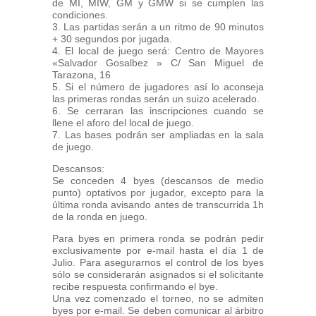
de MI, MIW, GM y GMW si se cumplen las
condiciones.
3. Las partidas serán a un ritmo de 90 minutos
+ 30 segundos por jugada.
4. El local de juego será: Centro de Mayores
«Salvador Gosalbez » C/ San Miguel de
Tarazona, 16
5. Si el número de jugadores así lo aconseja
las primeras rondas serán un suizo acelerado.
6. Se cerraran las inscripciones cuando se
llene el aforo del local de juego.
7. Las bases podrán ser ampliadas en la sala
de juego.
Descansos:
Se conceden 4 byes (descansos de medio
punto) optativos por jugador, excepto para la
última ronda avisando antes de transcurrida 1h
de la ronda en juego.
Para byes en primera ronda se podrán pedir
exclusivamente por e-mail hasta el día 1 de
Julio. Para asegurarnos el control de los byes
sólo se considerarán asignados si el solicitante
recibe respuesta confirmando el bye.
Una vez comenzado el torneo, no se admiten
byes por e-mail. Se deben comunicar al árbitro