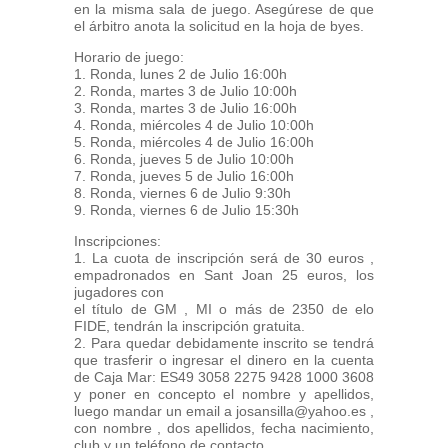
en la misma sala de juego. Asegúrese de que
el árbitro anota la solicitud en la hoja de byes.
Horario de juego:
1. Ronda, lunes 2 de Julio 16:00h
2. Ronda, martes 3 de Julio 10:00h
3. Ronda, martes 3 de Julio 16:00h
4. Ronda, miércoles 4 de Julio 10:00h
5. Ronda, miércoles 4 de Julio 16:00h
6. Ronda, jueves 5 de Julio 10:00h
7. Ronda, jueves 5 de Julio 16:00h
8. Ronda, viernes 6 de Julio 9:30h
9. Ronda, viernes 6 de Julio 15:30h
Inscripciones:
1. La cuota de inscripción será de 30 euros ,
empadronados en Sant Joan 25 euros, los
jugadores con
el título de GM , MI o más de 2350 de elo
FIDE, tendrán la inscripción gratuita.
2. Para quedar debidamente inscrito se tendrá
que trasferir o ingresar el dinero en la cuenta
de Caja Mar: ES49 3058 2275 9428 1000 3608
y poner en concepto el nombre y apellidos,
luego mandar un email a josansilla@yahoo.es ,
con nombre , dos apellidos, fecha nacimiento,
club y un teléfono de contacto.