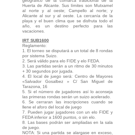
geográfico de la comarca tradicional de la
Huerta de Alicante. Sus límites son Mutxamel
al norte y al oeste; Campello al norte; y
Alicante al sur y al oeste. La cercanía de la
playa y el buen clima que se disfruta todo el
año, es un destino perfecto para las
vacaciones.
IRT SUB1600
Reglamento:
1. El torneo se disputará a un total de 8 rondas
por sistema Suizo.
2. Será válido para elo FIDE y elo FEDA.
3. Las partidas serán a un ritmo de 30 minutos
+ 30 segundos por jugada.
4. El local de juego será: Centro de Mayores
«Salvador Gosalbez » C/ San Miguel de
Tarazona, 16
5. Si el número de jugadores así lo aconseja
las primeras rondas serán un suizo acelerado.
6. Se cerraran las inscripciones cuando se
llene el aforo del local de juego
7. Pueden jugar jugadores con un elo FIDE y
FEDA inferior a 1600 puntos, o sin elo.
8. Las bases podrán ser ampliadas en la sala
de juego.
NOTA: Si una partida se alargase en exceso,