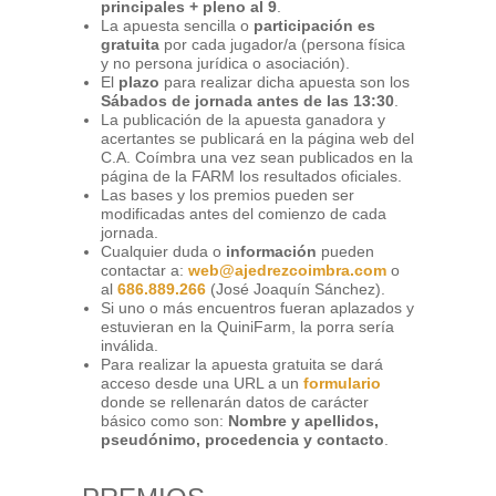
principales + pleno al 9
.
La apuesta sencilla o
participación es
gratuita
por cada jugador/a (persona física
y no persona jurídica o asociación).
El
plazo
para realizar dicha apuesta son los
Sábados de jornada antes de las 13:30
.
La publicación de la apuesta ganadora y
acertantes se publicará en la página web del
C.A. Coímbra una vez sean publicados en la
página de la FARM los resultados oficiales.
Las bases y los premios pueden ser
modificadas antes del comienzo de cada
jornada.
Cualquier duda o
información
pueden
contactar a:
web@ajedrezcoimbra.com
o
al
686.889.266
(José Joaquín Sánchez).
Si uno o más encuentros fueran aplazados y
estuvieran en la QuiniFarm, la porra sería
inválida.
Para realizar la apuesta gratuita se dará
acceso desde una URL a un
formulario
donde se rellenarán datos de carácter
básico como son:
Nombre y apellidos,
pseudónimo, procedencia y contacto
.