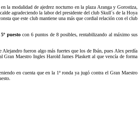
en la modalidad de ajedrez nocturno en la plaza Aranga y Gorostiza,
lcalde agradeciendo la labor del presidente del club Skull´s de la Hoya
onsta que este club mantiene una más que cordial relación con el club
 5º puesto
con 6 puntos de 8 posibles, rentabilizando al máximo sus
e Alejandro fueron algo más fuertes que los de Ibán, pues Alex perdía
 al Gran Maestro Ingles Harold James Plaskett al que vencía de forma
eniendo en cuenta que en la 1ª ronda ya jugó contra el Gran Maestro
uesto.