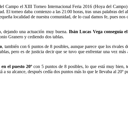
a del Campo el XIII Torneo Internacional Feria 2016 (Hoya del Campo) 
dad. El torneo daba comienzo a las 21:00 horas, tras unas palabras del a
pequeña localidad de nuestra comunidad, de lo cual damos fe, pues nos c
nto, dejando una actuación muy buena.
Ibán Lucas Vega conseguía el
tonio Granero y cediendo dos tablas.
to
, también con 6 puntos de 8 posibles, aunque parece que los rivales d
ablas, pero es de justicia decir que se tuvo que enfrentar una vez más
 en el puesto 20º
con 5 puntos de 8 posibles, lo que está muy bien, t
á a su alcance, después cedía dos puntos más lo que le llevaba al 20º p