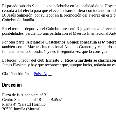
Hoya
del
El pasado sábado 9 de julio se celebraba en la localidad de la Hoy
Campo
cerrada a tal efecto para que el evento transcurriera con toda normali
D. Jesús Salmerón, por su labor en la promoción del ajedrez en esta 
Coimbra de Jumilla.
En el terreno deportivo el Coimbra presentó 3 jugadores a tal eve
posibilidades, perdiendo una partida con el Maestro Internacional An
Por otra parte,
Alejandro Castellanos Gómez conseguía el 6º pues
también con el Maestro Internacional Antonio Granero, y cedía dos t
fulminante en la 6 ronda. Y ya es la segunda vez que lo consigue.
El tercer jugador del club
Ernesto J. Rico Guardiola se clasificaba
James Plaskett, y hay que reconocer que, aunque luchó, todavía no est
Clasificación final:
Pulse Aquí
Dirección
Plaza de la Alcoholera nº 3
Centro Sociocultural "Roque Baños"
Planta 4ª "Sala El Hornillo"
30520 Jumilla (Murcia)