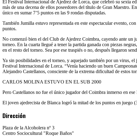
2017
El Festival Internacional de Ajedrez de Lorca, que celebró su sexta ed
más de una decena de ellos poseedores del título de Gran Maestro. Ent
único en sumar 7’5 puntos en las 9 rondas disputadas.
También Jumilla estuvo representada en este espectacular evento, con l
puntos.
No comenzó bien el del Club de Ajedrez Coimbra, cayendo ante un jug
torneo. En la cuarta llegué a tener la partida ganada con piezas negras
en el resto del torneo. Sea por ese traspiés o no, después llegaron sen
Ya sin posibilidades en el torneo, y aquejado también por un virus, el
Festival Internacional de Lorca. “Venía haciendo un buen Campeonato p
Alejandro Castellanos, consciente de la extrema dificultad de estos to
CARLOS MOLINA ESTUVO EN EL SUB 2000
Pero Castellanos no fue el único jugador del Coimbra inmerso en ese F
El joven ajedrecista de Blanca logró la mitad de los puntos en juego (3
Dirección
Plaza de la Alcoholera nº 3
Centro Sociocultural "Roque Baños"