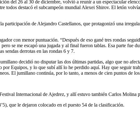
ición del 26 al 30 de diciembre, volvió a reunir a un espectacular elenc
re todos destacó el subcampeón mundial Alexei Shirov. El letón volvía 
a participación de Alejandro Castellanos, que protagonizó una irregular
ador con menor puntuación. “Después de eso gané tres rondas seguidas
, pero se me escapó una jugada y al final fueron tablas. Esa parte fue d
das sendas derrotas en las rondas 6 y 7.
 jumillano decidió no disputar las dos últimas partidas, algo que no afec
or Equipos, y lo que subí allí lo he perdido aquí. Hay que seguir trab
rneos. El jumillano continúa, por lo tanto, a menos de cien puntos de lo
estival Internacional de Ajedrez, y allí estuvo también Carlos Molina p
’5), que le dejaron colocado en el puesto 54 de la clasificación.