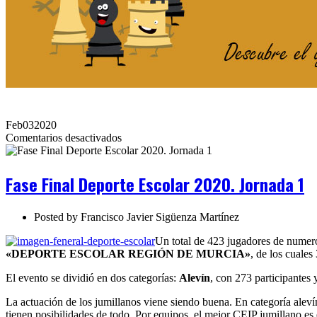
Feb
03
2020
en
Comentarios desactivados
Fase
Final
Deporte
Fase Final Deporte Escolar 2020. Jornada 1
Escolar
2020.
Jornada
Posted by
Francisco Javier Sigüenza Martínez
1
Un total de 423 jugadores de numero
«DEPORTE ESCOLAR REGIÓN DE MURCIA»
, de los cuales
El evento se dividió en dos categorías:
Alevín
, con 273 participantes
La actuación de los jumillanos viene siendo buena. En categoría aleví
tienen posibilidades de todo. Por equipos, el mejor CEIP jumillano es