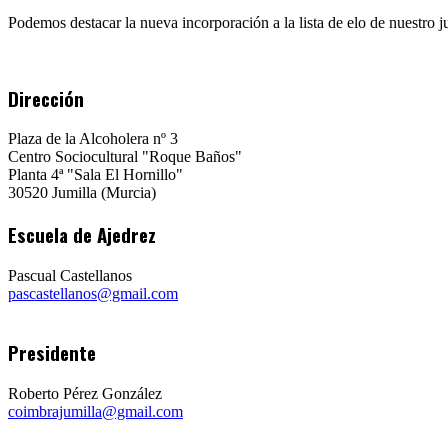
jugador
con
Podemos destacar la nueva incorporación a la lista de elo de nuestro
ELO
FIDE
Dirección
Plaza de la Alcoholera nº 3
Centro Sociocultural "Roque Baños"
Planta 4ª "Sala El Hornillo"
30520 Jumilla (Murcia)
Escuela de Ajedrez
Pascual Castellanos
pascastellanos@gmail.com
Presidente
Roberto Pérez González
coimbrajumilla@gmail.com