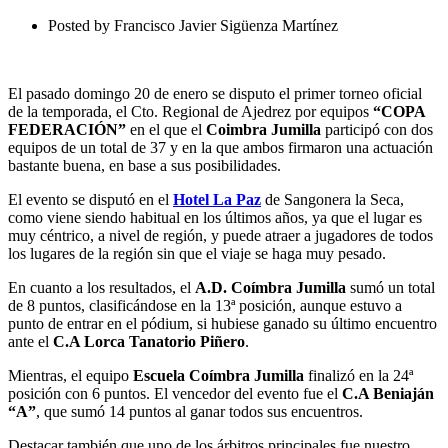
FEDERACIÓN”.
Finalizado
Posted by
Francisco Javier Sigüenza Martínez
El pasado domingo 20 de enero se disputo el primer torneo oficial
de la temporada, el Cto. Regional de Ajedrez por equipos
“COPA
FEDERACIÓN”
en el que el
Coimbra Jumilla
participó con dos
equipos de un total de 37 y en la que ambos firmaron una actuación
bastante buena, en base a sus posibilidades.
El evento se disputó en el
Hotel La Paz
de Sangonera la Seca,
como viene siendo habitual en los últimos años, ya que el lugar es
muy céntrico, a nivel de región, y puede atraer a jugadores de todos
los lugares de la región sin que el viaje se haga muy pesado.
En cuanto a los resultados, el
A.D. Coímbra Jumilla
sumó un total
de 8 puntos, clasificándose en la 13ª posición, aunque estuvo a
punto de entrar en el pódium, si hubiese ganado su último encuentro
ante el
C.A Lorca Tanatorio Piñero
.
Mientras, el equipo
Escuela Coímbra Jumilla
finalizó en la 24ª
posición con 6 puntos. El vencedor del evento fue el
C.A Beniaján
“A”
, que sumó 14 puntos al ganar todos sus encuentros.
Destacar también que uno de los árbitros principales fue nuestro