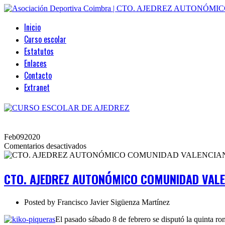
Inicio
Curso escolar
Estatutos
Enlaces
Contacto
Extranet
Feb
09
2020
en
Comentarios desactivados
CTO.
AJEDREZ
AUTONÓMICO
CTO. AJEDREZ AUTONÓMICO COMUNIDAD VALE
COMUNIDAD
VALENCIANA.
Ronda
Posted by
Francisco Javier Sigüenza Martínez
5
El pasado sábado 8 de febrero se disputó la quinta ro