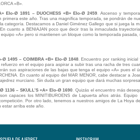
LORCA «B».
» Elo-Ø 1891 – DUOCHESS «B» Elo-Ø 2459
. Ascenso y temporad
en primera este año. Tras una magnífica temporada, se pondrán de n
 categoría. Destacamos a Daniel Giménez Gallego que si juega la may
En cuanto a BENIAJAN poco que decir tras la inmaculada trayectoria
equipo «A» pero si mantienen un bloque como la temporada pasada, s
-Ø 1495 – COIMBRA «B» Elo-Ø 1848
. Encuentro por ranking inicial
refuerzo en el equipo para aspirar a subir tras una racha de tres cu
erán sus aspiraciones de las bajas que tenga el equipo «A» pues el ú
ARCHENA. En cuanto al equipo del MAR MENOR, cabe destacar a Joa
ajedrez murciano. Sin duda un gran equipo que dará muchas sorpresas
Ø 1136 – SKULL’S «A» Elo-Ø 1690
. Quizás el encuentro más desequ
son capaces los MINITIBUROENS de Lapuerta años atrás. Equipo m
e competición. Por otro lado, tenemos a nuestros amigos de La Hoya 
estar arriba este año.
ESCUELA DE AJEDREZ
INSTAGRAM