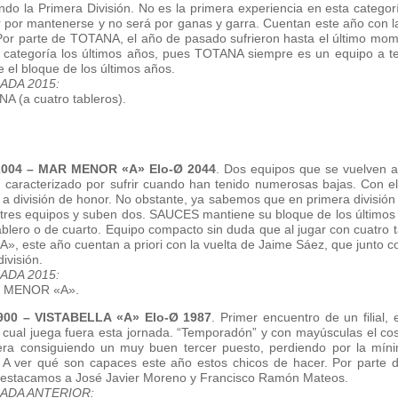
do la Primera División. No es la primera experiencia en esta categor
r por mantenerse y no será por ganas y garra. Cuentan este año con la
or parte de TOTANA, el año de pasado sufrieron hasta el último mome
ta categoría los últimos años, pues TOTANA siempre es un equipo a 
 el bloque de los últimos años.
DA 2015:
 (a cuatro tableros).
2004 – MAR MENOR «A» Elo-Ø 2044
. Dos equipos que se vuelven a
caracterizado por sufrir cuando han tenido numerosas bajas. Con el
r a división de honor. No obstante, ya sabemos que en primera división 
 tres equipos y suben dos. SAUCES mantiene su bloque de los últimos
blero o de cuarto. Equipo compacto sin duda que al jugar con cuatro t
 este año cuentan a priori con la vuelta de Jaime Sáez, que junto co
ivisión.
DA 2015:
R MENOR «A».
900 – VISTABELLA «A» Elo-Ø 1987
. Primer encuentro de un filial,
 cual juega fuera esta jornada. “Temporadón” y con mayúsculas el cose
ra consiguiendo un muy buen tercer puesto, perdiendo por la míni
. A ver qué son capaces este año estos chicos de hacer. Por part
 Destacamos a José Javier Moreno y Francisco Ramón Mateos.
ADA ANTERIOR: