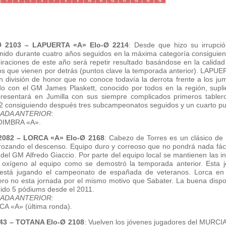
 2103 – LAPUERTA «A» Elo-Ø 2214
: Desde que hizo su irrupci
nido durante cuatro años seguidos en la máxima categoría consiguien
raciones de este año será repetir resultado basándose en la calidad
os que vienen por detrás (puntos clave la temporada anterior). LAPUER
división de honor que no conoce todavía la derrota frente a los jumil
do con el GM James Plaskett, conocido por todos en la región, supl
resentará en Jumilla con sus siempre complicados primeros table
 consiguiendo después tres subcampeonatos seguidos y un cuarto pu
ADA ANTERIOR:
OIMBRA «A».
2082 – LORCA «A» Elo-Ø 2168
: Cabezo de Torres es un clásico de 
rozando el descenso. Equipo duro y correoso que no pondrá nada fáci
el GM Alfredo Giaccio. Por parte del equipo local se mantienen las 
 oxígeno al equipo como se demostró la temporada anterior. Esta j
 está jugando el campeonato de españada de veteranos. Lorca en
ro no esta jornada por el mismo motivo que Sabater. La buena dispos
ido 5 pódiums desde el 2011.
ADA ANTERIOR:
A «A» (última ronda).
43 – TOTANA Elo-Ø 2108
: Vuelven los jóvenes jugadores del MURCI