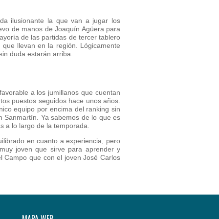
a ilusionante la que van a jugar los
uevo de manos de Joaquín Agüera para
oría de las partidas de tercer tablero
 que llevan en la región. Lógicamente
in duda estarán arriba.
 favorable a los jumillanos que cuentan
artos puestos seguidos hace unos años.
nico equipo por encima del ranking sin
n Sanmartín. Ya sabemos de lo que es
 a lo largo de la temporada.
ilibrado en cuanto a experiencia, pero
uy joven que sirve para aprender y
del Campo que con el joven José Carlos
MAPA WEB