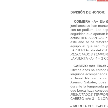
DIVISIÓN DE HONOR:
–
COIMBRA «A» Elo-Ø
jumillanos se han mante
con un podium. Las aspi
seguridad que aportan l
actual BENIAJAN «A» en 
este año se ha reforza
equipo el que seguro p
LAPUERTA data del 2012
RESULTADOS TEMPOR
LAPUERTA «A» 4 – 2 C
–
CABEZO «A» Elo-Ø 
últimos años ha estado 
lorquinos acompañados d
y Daniel Alarcón dando
Asensio Sabater, pues
durante la temporada pe
que Lorca haya consegu
RESULTADOS TEMPOR
CABEZO «A» 3 – 3 LORC
–
MURCIA CC Elo-Ø 19