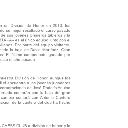
ón en División de Honor en 2013, los
do su mejor resultado el curso pasado
 de sus jóvenes primeros tableros y la
TA «A» es el único equipo junto con el
lanos. Por parte del equipo visitante,
iendo la baja de David Martínez. Gran
ros. El último campeonato ganado por
esto el año pasado.
nuestra División de Honor, aunque los
l el encuentro a los jóvenes jugadores
incorporaciones de José Rodolfo Aquino
ornada contarán con la baja del gran
 cambio contará con Antonio Cantero
ición de la cantera del club ha hecho
A CHESS CLUB a división de honor y lo