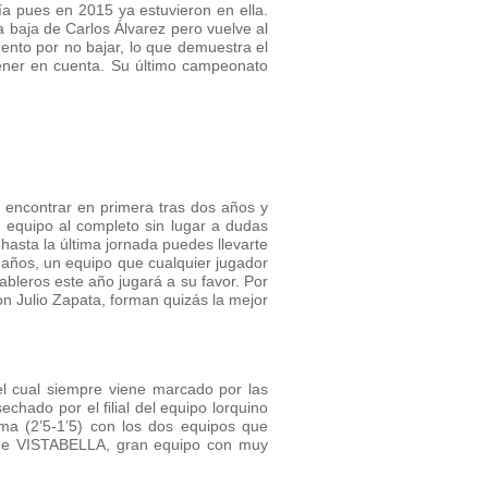
ía pues en 2015 ya estuvieron en ella.
 baja de Carlos Álvarez pero vuelve al
nto por no bajar, lo que demuestra el
tener en cuenta. Su último campeonato
 encontrar en primera tras dos años y
 equipo al completo sin lugar a dudas
hasta la última jornada puedes llevarte
 años, un equipo que cualquier jugador
ableros este año jugará a su favor. Por
n Julio Zapata, forman quizás la mejor
 el cual siempre viene marcado por las
chado por el filial del equipo lorquino
ma (2’5-1’5) con los dos equipos que
e de VISTABELLA, gran equipo con muy