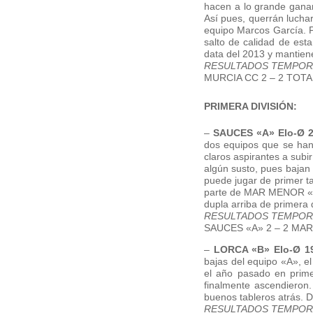
hacen a lo grande ganan
Así pues, querrán lucha
equipo Marcos García. P
salto de calidad de es
data del 2013 y mantiene
RESULTADOS TEMPORA
MURCIA CC 2 – 2 TOTANA
PRIMERA DIVISIÓN:
–
SAUCES «A» Elo-Ø 
dos equipos que se han 
claros aspirantes a subi
algún susto, pues bajan
puede jugar de primer ta
parte de MAR MENOR «A»,
dupla arriba de primera d
RESULTADOS TEMPORA
SAUCES «A» 2 – 2 MA
–
LORCA «B» Elo-Ø 1
bajas del equipo «A», el
el año pasado en prime
finalmente ascendieron
buenos tableros atrás.
RESULTADOS TEMPOR