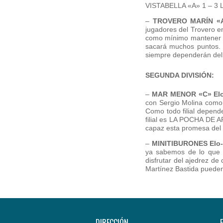
VISTABELLA «A» 1 – 3 
–
TROVERO MARÍN «A
jugadores del Trovero 
como mínimo mantener la
sacará muchos puntos. 
siempre dependerán del 
SEGUNDA DIVISIÓN:
–
MAR MENOR «C» Elo
con Sergio Molina como 
Como todo filial depend
filial es LA POCHA DE 
capaz esta promesa del 
–
MINITIBURONES Elo-
ya sabemos de lo que 
disfrutar del ajedrez d
Martínez Bastida pueden 
DIRECCIÓN