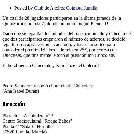
de
la
Posted by
Club de Ajedrez Coimbra Jumilla
QuiniFarm
Jornada
Un total de 28 jugadores participaron en la última jornada de la
7
QuiniFarm (Jornada 7) donde no hubo ningún Pleno al 9.
Dado que se repartían los premios del bote acumulado y el hecho de
que dos participantes empataron al número de aciertos, se decidió
repartir dos cajas de vino a cada uno, y hacer un sorteo para
conceder el premio del libro valorado en 25€, por cortesía de
Duochess, que finalmente le tocó al pseudónimo Chocolate.
Enhorabuena a Chocolate y Kamikaze del tablero!!
Pedro Salmeron recogió el premio de Chocolate
(Ana Isabel Durán)
Dirección
Plaza de la Alcoholera nº 3
Centro Sociocultural "Roque Baños"
Planta 4ª "Sala El Hornillo"
30520 Jumilla (Murcia)