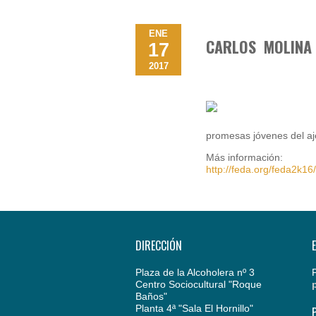
ENE
CARLOS MOLINA 
17
2017
promesas jóvenes del aj
Más información:
http://feda.org/feda2k16
DIRECCIÓN
Plaza de la Alcoholera nº 3
Centro Sociocultural "Roque
Baños"
Planta 4ª "Sala El Hornillo"