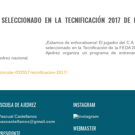
SELECCIONADO EN LA TECNIFICACIÓN 2017 DE 
¡Estamos de enhorabuena! El jugador del C.A.
seleccionado en la Tecnificación de la FEDA 
Ajedrez organiza un programa de entrenam
edrez nacional.
/circular-032017-tecnificacion-2017/
ESCUELA DE AJEDREZ
INSTAGRAM
Pascual Castellanos
pascastellanos@gmail.com
WEBMASTER
PRESIDENTE