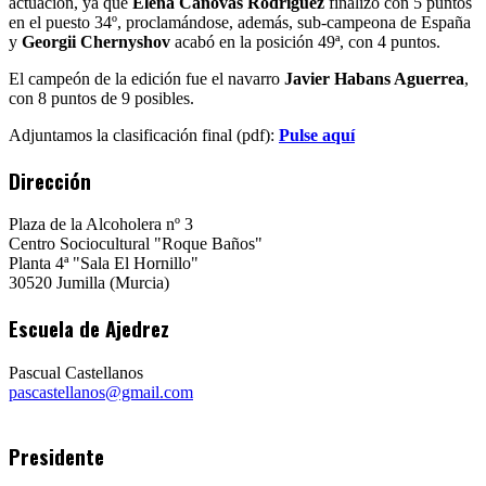
actuación, ya que
Elena Cánovas Rodríguez
finalizó con 5 puntos
en el puesto 34º, proclamándose, además, sub-campeona de España
y
Georgii Chernyshov
acabó en la posición 49ª, con 4 puntos.
El campeón de la edición fue el navarro
Javier Habans Aguerrea
,
con 8 puntos de 9 posibles.
Adjuntamos la clasificación final (pdf):
Pulse aquí
Dirección
Plaza de la Alcoholera nº 3
Centro Sociocultural "Roque Baños"
Planta 4ª "Sala El Hornillo"
30520 Jumilla (Murcia)
Escuela de Ajedrez
Pascual Castellanos
pascastellanos@gmail.com
Presidente