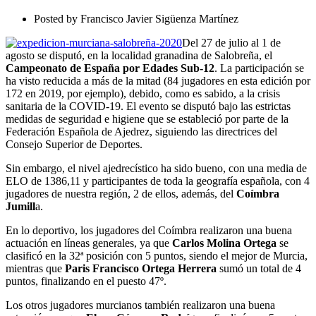
ESPAÑA
SUB-
Posted by
Francisco Javier Sigüenza Martínez
12
Del 27 de julio al 1 de
agosto se disputó, en la localidad granadina de Salobreña, el
Campeonato de España por Edades Sub-12
. La participación se
ha visto reducida a más de la mitad (84 jugadores en esta edición por
172 en 2019, por ejemplo), debido, como es sabido, a la crisis
sanitaria de la COVID-19. El evento se disputó bajo las estrictas
medidas de seguridad e higiene que se estableció por parte de la
Federación Española de Ajedrez, siguiendo las directrices del
Consejo Superior de Deportes.
Sin embargo, el nivel ajedrecístico ha sido bueno, con una media de
ELO de 1386,11 y participantes de toda la geografía española, con 4
jugadores de nuestra región, 2 de ellos, además, del
Coímbra
Jumill
a.
En lo deportivo, los jugadores del Coímbra realizaron una buena
actuación en líneas generales, ya que
Carlos Molina Ortega
se
clasificó en la 32ª posición con 5 puntos, siendo el mejor de Murcia,
mientras que
Paris Francisco Ortega Herrera
sumó un total de 4
puntos, finalizando en el puesto 47º.
Los otros jugadores murcianos también realizaron una buena