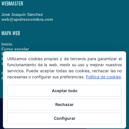
WEBMASTER
José Joaquín Sánchez
web@ajedrezcoimbra.com
MAPA WEB
Inicio
Curso escolar
Estatutos
Utilizamos cookies propias y de terceros para garantizar el
Enlaces recomendados
Contacto
funcionamiento de la web, medir su uso y mejorar nuestros
servicios. Puede aceptar todas las cookies, rechazar las no
Política de Cookies
necesarias o configurar sus preferencias.
Política de cookies
Manual de Identidad
Aceptar todo
Rechazar
AjedrezCoimbra.com
© 06/08/2026
Configurar