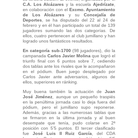
C.A. Los Alcázares
y la escuela
Ajedrízate
,
en colaboración con el
Excmo. Ayuntamiento
de Los Alcázares
y su
Concejalía de
Deportes
, se ha disputado del 22 al 24 de
febrero y en él han participado un total de 139
jugadores sumando las dos categorías. De
ellos, cuatro pertenecen al club jumillano y han
logrado unos fantásticos resultados.
En categoría sub-1700
(98 jugadores), dio la
campanada
Carlos Javier Molina
que logró el
triunfo final con 6 puntos sobre 7, cediendo
dos tablas ante los rivales que le acompañaron
en el pódium. Buen juego desplegado por
Carlos Javier ante adversarios, algunos de
ellos, superiores en ránking.
Muy buena también la actuación de
Juan
José Jiménez
, aunque un pequeño traspiés
en la penúltima jornada casi lo deja fuera del
pódium, pero el jumillano supo reponerse.
Además, gracias a las numerosas tablas que
se firmaron en la última jornada y al buen
desempate que tenía, pudo colarse en 2ª
posición con 5’5 puntos. El tercer clasificado
fue
José Luis II Ruiz García
, del CDA