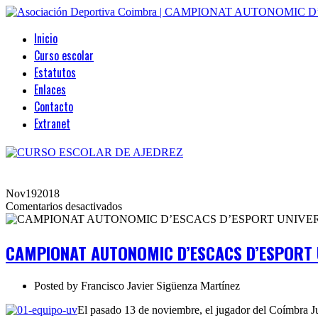
Inicio
Curso escolar
Estatutos
Enlaces
Contacto
Extranet
Nov
19
2018
en
Comentarios desactivados
CAMPIONAT
AUTONOMIC
D’ESCACS
CAMPIONAT AUTONOMIC D’ESCACS D’ESPORT 
D’ESPORT
UNIVERSITARI
2018
Posted by
Francisco Javier Sigüenza Martínez
El pasado 13 de noviembre, el jugador del Coímbra J