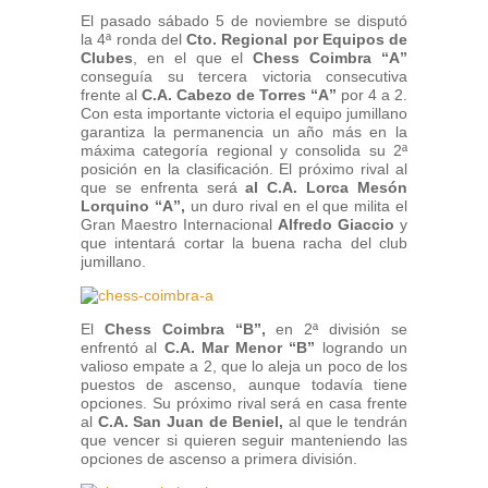
El pasado sábado 5 de noviembre se disputó
la 4ª ronda del
Cto. Regional por Equipos de
Clubes
, en el que el
Chess Coimbra “A”
conseguía su tercera victoria consecutiva
frente al
C.A. Cabezo de Torres “A”
por 4 a 2.
Con esta importante victoria el equipo jumillano
garantiza la permanencia un año más en la
máxima categoría regional y consolida su 2ª
posición en la clasificación. El próximo rival al
que se enfrenta será
al C.A. Lorca Mesón
Lorquino “A”,
un duro rival en el que milita el
Gran Maestro Internacional
Alfredo Giaccio
y
que intentará cortar la buena racha del club
jumillano.
El
Chess Coimbra “B”,
en 2ª división se
enfrentó al
C.A. Mar Menor “B”
logrando un
valioso empate a 2, que lo aleja un poco de los
puestos de ascenso, aunque todavía tiene
opciones. Su próximo rival será en casa frente
al
C.A. San Juan de Beniel,
al que le tendrán
que vencer si quieren seguir manteniendo las
opciones de ascenso a primera división.