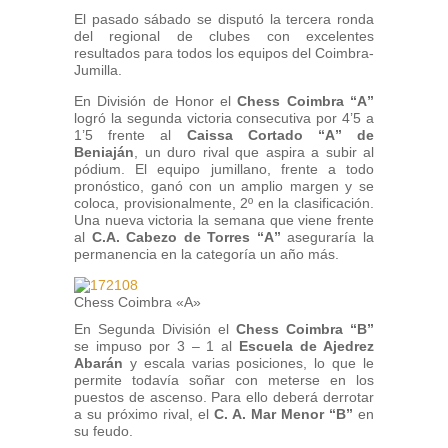
El pasado sábado se disputó la tercera ronda
del regional de clubes con excelentes
resultados para todos los equipos del Coimbra-
Jumilla.
En División de Honor el
Chess Coimbra “A”
logró la segunda victoria consecutiva por 4’5 a
1’5 frente al
Caissa Cortado “A” de
Beniaján
, un duro rival que aspira a subir al
pódium. El equipo jumillano, frente a todo
pronóstico, ganó con un amplio margen y se
coloca, provisionalmente, 2º en la clasificación.
Una nueva victoria la semana que viene frente
al
C.A. Cabezo de Torres “A”
aseguraría la
permanencia en la categoría un año más.
Chess Coimbra «A»
En Segunda División el
Chess Coimbra “B”
se impuso por 3 – 1 al
Escuela de Ajedrez
Abarán
y escala varias posiciones, lo que le
permite todavía soñar con meterse en los
puestos de ascenso. Para ello deberá derrotar
a su próximo rival, el
C. A. Mar Menor “B”
en
su feudo.