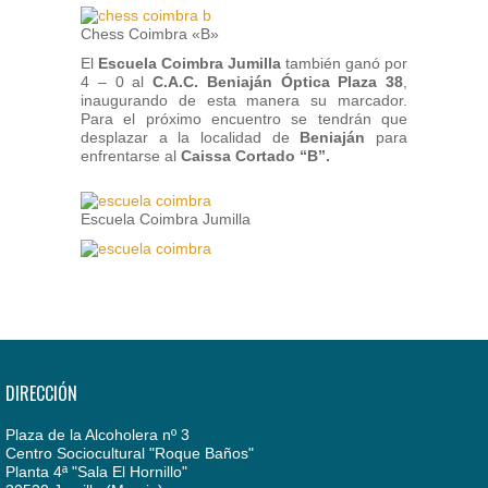
Chess Coimbra «B»
El
Escuela Coimbra Jumilla
también ganó por
4 – 0 al
C.A.C. Beniaján Óptica Plaza 38
,
inaugurando de esta manera su marcador.
Para el próximo encuentro se tendrán que
desplazar a la localidad de
Beniaján
para
enfrentarse al
Caissa Cortado “B”.
Escuela Coimbra Jumilla
DIRECCIÓN
Plaza de la Alcoholera nº 3
Centro Sociocultural "Roque Baños"
Planta 4ª "Sala El Hornillo"