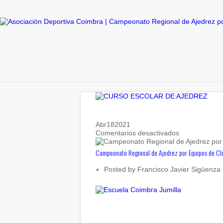
Abr
18
2021
en
Comentarios desactivados
Campeonato
Regional
Campeonato Regional de Ajedrez por Equipos de Clu
de
Ajedrez
Posted by
Francisco Javier Sigüenza
por
Equipos
de
Clubes.
Finalizado