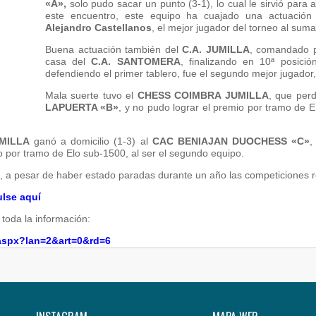
«A»,
solo pudo sacar un punto (3-1), lo cual le sirvió para 
este encuentro, este equipo ha cuajado una actuación
Alejandro Castellanos
, el mejor jugador del torneo al suma
Buena actuación también del
C.A. JUMILLA
, comandado 
casa del
C.A. SANTOMERA
, finalizando en 10ª posici
defendiendo el primer tablero, fue el segundo mejor jugador,
Mala suerte tuvo el
CHESS COIMBRA JUMILLA
, que perd
LAPUERTA «B»
, y no pudo lograr el premio por tramo de 
MILLA
ganó a domicilio (1-3) al
CAC BENIAJAN DUOCHESS «C»
,
o por tramo de Elo sub-1500, al ser el segundo equipo.
 a pesar de haber estado paradas durante un año las competiciones re
ulse aquí
toda la información:
.aspx?lan=2&art=0&rd=6