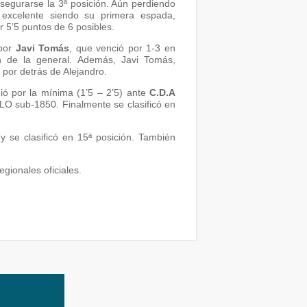
asegurarse la 3ª posición. Aún perdiendo
 excelente siendo su primera espada,
r 5’5 puntos de 6 posibles.
por
Javi Tomás
, que venció por 1-3 en
ón de la general. Además, Javi Tomás,
 por detrás de Alejandro.
ió por la mínima (1’5 – 2’5) ante
C.D.A
ELO sub-1850. Finalmente se clasificó en
 y se clasificó en 15ª posición. También
gionales oficiales.