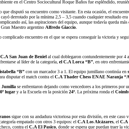
ambiente en el Centro Sociocultural Roque Baños fue espléndido, reuni
o que disputó su encuentro como visitante. En esta ocasión, el encuentro
cayó derrotado por la mínima 2,5 – 3,5 cuando cualquier resultado era 
complicando así, las aspiraciones del equipo, aunque todavía queda más d
el Gran Maestro argentino
Alfredo Giaccio
.
ro complicado encuentro en el que se espera conseguir la victoria y seguir
l
C.A San Juan de Beniel
al cual doblegaron contundentemente por 4 a
frentarse al líder de la categoría,
el C.A Lorca “B”
, en otro enfrentamie
istabella “B”
con un marcador 3 a 1. El equipo jumillano continúa en
ara disputar el match contra el
C.A Thader Chess ENAE Naranja “
 Jumilla
se enfrentaron dejando como vencedores a los primeros por un
0º lugar
y a la Escuela en la posición
24ª
. La próxima ronda el
Coimb
ranos
sigue con su andadura victoriosa por esta división, en este caso
 categoría empatado con otros 3 equipos: el
C.A Los Alcázares
, el
C.A 
checo, contra el
C.A El Pasico
, donde se espera que puedan traer la vic