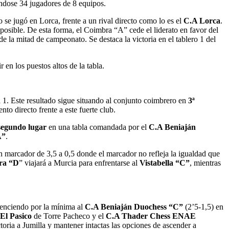
éndose 34 jugadores de 8 equipos.
 se jugó en Lorca, frente a un rival directo como lo es el
C.A Lorca
.
posible. De esta forma, el Coimbra “A” cede el liderato en favor del
e la mitad de campeonato. Se destaca la victoria en el tablero 1 del
 en los puestos altos de la tabla.
 1. Este resultado sigue situando al conjunto coimbrero en
3ª
nto directo frente a este fuerte club.
segundo lugar
en una tabla comandada por el
C.A Beniaján
A”
.
 marcador de 3,5 a 0,5 donde el marcador no refleja la igualdad que
ra “D
” viajará a Murcia para enfrentarse al
Vistabella “C”
, mientras
 venciendo por la mínima al
C.A Beniaján Duochess “C”
(2’5-1,5) en
El Pasico
de Torre Pacheco y el
C.A Thader Chess ENAE
toria a Jumilla y mantener intactas las opciones de ascender a