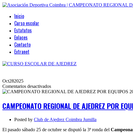
Inicio
Curso escolar
Estatutos
Enlaces
Contacto
Extranet
Oct
28
2025
en
Comentarios desactivados
CAMPEONATO
REGIONAL
DE
CAMPEONATO REGIONAL DE AJEDREZ POR EQUI
AJEDREZ
POR
EQUIPOS
Posted by
Club de Ajedrez Coimbra Jumilla
2025.
Ronda
El pasado sábado 25 de octubre se disputó la 3ª ronda del
Campeonat