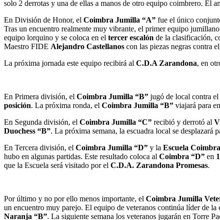
3
solo 2 derrotas y una de ellas a manos de otro equipo coimbrero. El 
En División de Honor, el
Coimbra Jumilla “A”
fue el único conjunt
Tras un encuentro realmente muy vibrante, el primer equipo jumillano 
equipo lorquino y se coloca en el
tercer escalón
de la clasificación, 
Maestro FIDE
Alejandro Castellanos
con las piezas negras contra 
La próxima jornada este equipo recibirá al
C.D.A Zarandona
, en ot
En Primera división, el
Coimbra Jumilla “B”
jugó de local contra e
posición
. La próxima ronda, el
Coimbra Jumilla “B”
viajará para en
En Segunda división, el
Coimbra Jumilla “C”
recibió y derrotó al
V
Duochess “B”
. La próxima semana, la escuadra local se desplazará p
En Tercera división, el
Coimbra Jumilla “D”
y la
Escuela Coimbra
hubo en algunas partidas. Este resultado coloca al
Coimbra “D”
en
1
que la Escuela será visitado por el
C.D.A. Zarandona Promesas
.
Por último y no por ello menos importante, el
Coimbra Jumilla Vete
un encuentro muy parejo. El equipo de veteranos continúa líder de la
Naranja “B”
. La siguiente semana los veteranos jugarán en Torre Pa