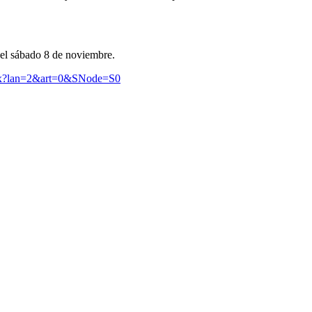
 el sábado 8 de noviembre.
aspx?lan=2&art=0&SNode=S0