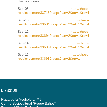
clasificaciones:
Sub-08:
http://chess-
results.com/tnr337169.aspx?lan=2&art=1&rd=4
Sub-10:
http://chess-
results.com/tnr336948.aspx?lan=2&art=1&rd=4
Sub-12:
http://chess-
results.com/tnr336949.aspx?lan=2&art=1&rd=4
Sub-14:
http://chess-
results.com/tnr336951.aspx?lan=2&art=1&rd=4
Sub-16:
http://chess-
results.com/tnr336952.aspx?lan=2&art=1
DIRECCIÓN
Plaza de la Alcoholera nº 3
Centro Sociocultural "Roque Baños"