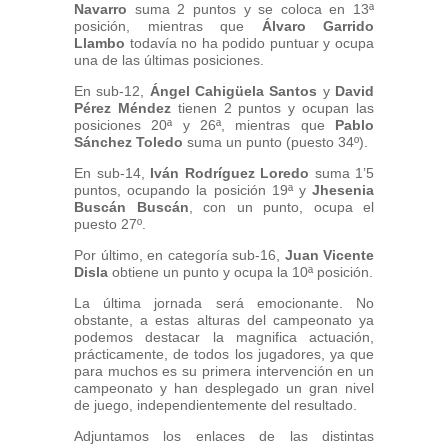
Navarro
suma 2 puntos y se coloca en 13ª
posición, mientras que
Álvaro Garrido
Llambo
todavía no ha podido puntuar y ocupa
una de las últimas posiciones.
En sub-12,
Ángel Cahigüela Santos
y
David
Pérez Méndez
tienen 2 puntos y ocupan las
posiciones 20ª y 26ª, mientras que
Pablo
Sánchez Toledo
suma un punto (puesto 34º).
En sub-14,
Iván Rodríguez Loredo
suma 1’5
puntos, ocupando la posición 19ª y
Jhesenia
Buscán Buscán
, con un punto, ocupa el
puesto 27º.
Por último, en categoría sub-16,
Juan Vicente
Disla
obtiene un punto y ocupa la 10ª posición.
La última jornada será emocionante. No
obstante, a estas alturas del campeonato ya
podemos destacar la magnifica actuación,
prácticamente, de todos los jugadores, ya que
para muchos es su primera intervención en un
campeonato y han desplegado un gran nivel
de juego, independientemente del resultado.
Adjuntamos los enlaces de las distintas