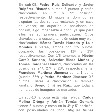
En sub-08,
Pedro Ruiz Delicado
y
Javier
Ruipérez Risueño
suman 3 puntos y están
clasificados en 7ª y 9ª posición,
respectivamente. El siguiente domingo se
disputan las dos rondas restantes y, en caso
de vencer, se auparían a posiciones de
pódium, algo impensable a priori, ya que para
ellos es su primera participación. Otros
chavales de la escuela también están muy bien
clasificados:
Héctor Tomás Hurtado
y Luis
Morales Olivares
, ambos con 2’5 puntos,
ocupando las posiciones 11ª y 13ª,
respectivamente. Con 1’5 tenemos a
Héctor
García Soriano
,
Salvador Bleda Muñoz
y
Tomás Cardenal Durand
, clasificados en las
posiciones 24ª, 27ª y 28ª, respectivamente.
Francisco Martínez Jiménez
suma 1 punto
(puesto 33º) y
Pedro Martínez Jiménez
0’5
puntos. Cierra la clasificación el también
jumillano
Sergio Jiménez Ruiz
, que todavía
no ha podido inaugurar su marcador.
En sub-10 la cosa está más reñida.
Carlos
Molina Ortega
y
Adrián Tomás Gomariz
tienen 3 puntos y están en la 4ª y 5ª posición,
con posibilidades de todo.
Miguel Nuñez