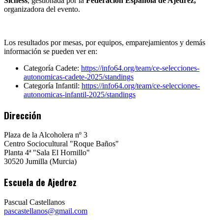
Sichess
, gestionada por la
Federación Española de Ajedrez,
organizadora del evento.
Los resultados por mesas, por equipos, emparejamientos y demás
información se pueden ver en:
Categoría Cadete:
https://info64.org/team/ce-selecciones-
autonomicas-cadete-2025/standings
Categoría Infantil:
https://info64.org/team/ce-selecciones-
autonomicas-infantil-2025/standings
Dirección
Plaza de la Alcoholera nº 3
Centro Sociocultural "Roque Baños"
Planta 4ª "Sala El Hornillo"
30520 Jumilla (Murcia)
Escuela de Ajedrez
Pascual Castellanos
pascastellanos@gmail.com