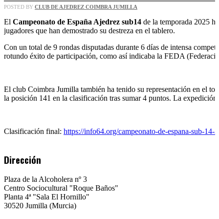
ESPAÑA
POSTED BY
CLUB DE AJEDREZ COIMBRA JUMILLA
AJEDREZ
SUB
El
Campeonato de España Ajedrez sub14
de la temporada 2025 ha 
14.
jugadores que han demostrado su destreza en el tablero.
VÍCAR
2025
Con un total de 9 rondas disputadas durante 6 días de intensa competi
rotundo éxito de participación, como así indicaba la FEDA (Federaci
El club Coimbra Jumilla también ha tenido su representación en el to
la posición 141 en la clasificación tras sumar 4 puntos. La expedició
Clasificación final:
https://info64.org/campeonato-de-espana-sub-14-2
Dirección
Plaza de la Alcoholera nº 3
Centro Sociocultural "Roque Baños"
Planta 4ª "Sala El Hornillo"
30520 Jumilla (Murcia)