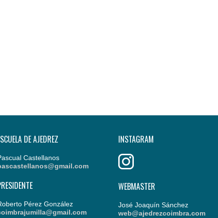
ESCUELA DE AJEDREZ
INSTAGRAM
Pascual Castellanos
pascastellanos@gmail.com
PRESIDENTE
WEBMASTER
Roberto Pérez González
José Joaquín Sánchez
coimbrajumilla@gmail.com
web@ajedrezcoimbra.com