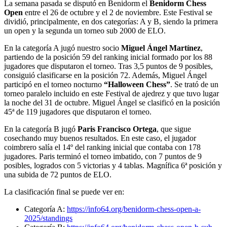
La semana pasada se disputó en Benidorm el
Benidorm Chess
Open
entre el 26 de octubre y el 2 de noviembre. Este Festival se
dividió, principalmente, en dos categorías: A y B, siendo la primera
un open y la segunda un torneo sub 2000 de ELO.
En la categoría A jugó nuestro socio
Miguel Ángel Martínez
,
partiendo de la posición 59 del ranking inicial formado por los 88
jugadores que disputaron el torneo. Tras 3,5 puntos de 9 posibles,
consiguió clasificarse en la posición 72. Además, Miguel Ángel
participó en el torneo nocturno
“Halloween Chess”
. Se trató de un
torneo paralelo incluido en este Festival de ajedrez y que tuvo lugar
la noche del 31 de octubre. Miguel Ángel se clasificó en la posición
45ª de 119 jugadores que disputaron el torneo.
En la categoría B jugó
Paris Francisco Ortega
, que sigue
cosechando muy buenos resultados. En este caso, el jugador
coimbrero salía el 14º del ranking inicial que contaba con 178
jugadores. Paris terminó el torneo imbatido, con 7 puntos de 9
posibles, logrados con 5 victorias y 4 tablas. Magnífica 6ª posición y
una subida de 72 puntos de ELO.
La clasificación final se puede ver en:
Categoría A:
https://info64.org/benidorm-chess-open-a-
2025/standings