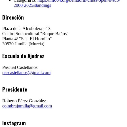
Categoría B:
https://info64.org/benidorm-chess-open-b-sub-
2000-2025/standings
Dirección
Plaza de la Alcoholera nº 3
Centro Sociocultural "Roque Baños"
Planta 4ª "Sala El Hornillo"
30520 Jumilla (Murcia)
Escuela de Ajedrez
Pascual Castellanos
pascastellanos@gmail.com
Presidente
Roberto Pérez González
coimbrajumilla@gmail.com
Instagram