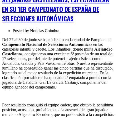
1ER
CAMPEONATO
EN SU 1ER CAMPEONATO DE ESPAÑA DE
DE
ESPAÑA
SELECCIONES AUTONÓMICAS
DE
SELECCIONES
AUTONÓMICAS
Posted by
Noticias Coimbra
Del 27 al 30 de junio se ha celebrado en la ciudad de Pamplona el
Campeonato Nacional de Selecciones Autonómicas
en las
categorías infantil y cadete. Los infantiles, donde milita
Alejandro
Castellanos
, consiguieron una excelente 6ª posición de un total de
17 selecciones, por delante de potencias ajedrecísticas como
Andalucía, Galicia y País Vasco, entre otras. Nuestro representante
jumillano ha conseguido ganar las cinco partidas que ha disputado,
logrando así el mejor resultado de la expedición murciana. En la
clasificación por tableros ha quedado 2º empatado a puntos con la
jugadora de Cataluña, Gal-La Garcia-Castany, componente del
equipo ganador del campeonato.
Peor resultado consiguió el equipo cadete, que obtuvo la penúltima
posición, acusando, probablemente la ausencia del gran jugador
murciano Alejandro Escudero, que no pudo asistir a la competición.