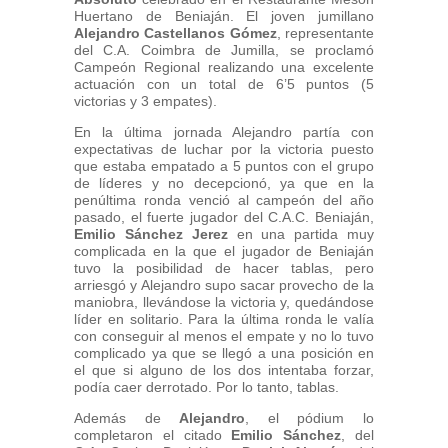
Huertano de Beniaján. El joven jumillano
Alejandro Castellanos Gómez
, representante
del C.A. Coimbra de Jumilla, se proclamó
Campeón Regional realizando una excelente
actuación con un total de 6’5 puntos (5
victorias y 3 empates).
En la última jornada Alejandro partía con
expectativas de luchar por la victoria puesto
que estaba empatado a 5 puntos con el grupo
de líderes y no decepcionó, ya que en la
penúltima ronda venció al campeón del año
pasado, el fuerte jugador del C.A.C. Beniaján,
Emilio Sánchez Jerez
en una partida muy
complicada en la que el jugador de Beniaján
tuvo la posibilidad de hacer tablas, pero
arriesgó y Alejandro supo sacar provecho de la
maniobra, llevándose la victoria y, quedándose
líder en solitario. Para la última ronda le valía
con conseguir al menos el empate y no lo tuvo
complicado ya que se llegó a una posición en
el que si alguno de los dos intentaba forzar,
podía caer derrotado. Por lo tanto, tablas.
Además de
Alejandro
, el pódium lo
completaron el citado
Emilio Sánchez
, del