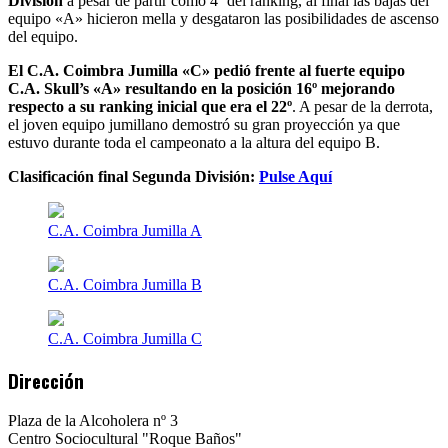
División
a pesar de partir como 4º del ranking, al final las bajas del
equipo «A» hicieron mella y desgataron las posibilidades de ascenso
del equipo.
El C.A. Coimbra Jumilla «C» pedió frente al fuerte equipo
C.A. Skull’s «A» resultando en la posición 16º mejorando
respecto a su ranking inicial que era el 22º
. A pesar de la derrota,
el joven equipo jumillano demostró su gran proyección ya que
estuvo durante toda el campeonato a la altura del equipo B.
Clasificación final Segunda División:
Pulse Aquí
C.A. Coimbra Jumilla A
C.A. Coimbra Jumilla B
C.A. Coimbra Jumilla C
Dirección
Plaza de la Alcoholera nº 3
Centro Sociocultural "Roque Baños"