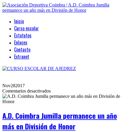
Inicio
Curso escolar
Estatutos
Enlaces
Contacto
Extranet
Nov
28
2017
en
Comentarios desactivados
A.D.
Coimbra
Jumilla
permanece
A.D. Coimbra Jumilla permanece un año
un
año
más en División de Honor
más