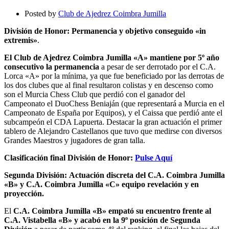
en
División
Posted by
Club de Ajedrez Coimbra Jumilla
de
Honor
División de Honor: Permanencia y objetivo conseguido «in
extremis»
.
El Club de Ajedrez Coimbra Jumilla «A» mantiene por 5º año
consecutivo la permanencia
a pesar de ser derrotado por el C.A.
Lorca «A» por la mínima, ya que fue beneficiado por las derrotas de
los dos clubes que al final resultaron colistas y en descenso como
son el Murcia Chess Club que perdió con el ganador del
Campeonato el DuoChess Beniaján (que representará a Murcia en el
Campeonato de España por Equipos), y el Caissa que perdió ante el
subcampeón el CDA Lapuerta. Destacar la gran actuación el primer
tablero de Alejandro Castellanos que tuvo que medirse con diversos
Grandes Maestros y jugadores de gran talla.
Clasificación final División de Honor:
Pulse Aquí
Segunda División:
Actuación discreta del C.A. Coimbra Jumilla
«B» y C.A. Coimbra Jumilla «C» equipo revelación y en
proyección.
El
C.A. Coimbra Jumilla «B» empató su encuentro frente al
C.A. Vistabella «B» y acabó en la 9º posición de Segunda