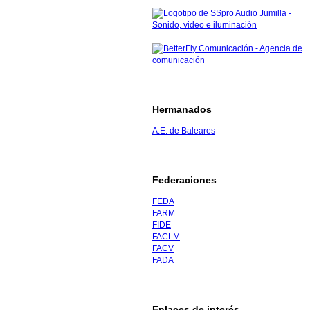
Hermanados
A.E. de Baleares
Federaciones
FEDA
FARM
FIDE
FACLM
FACV
FADA
Enlaces de interés