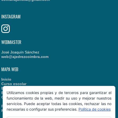
INSTAGRAM
WEBMASTER
José Joaquín Sánchez
web@ajedrezcoimbra.com
MAPA WEB
Inicio
Curso escolar
Estatutos
Utilizamos cookies propias y de terceros para garantizar el
Enlaces recomendados
Contacto
funcionamiento de la web, medir su uso y mejorar nuestros
servicios. Puede aceptar todas las cookies, rechazar las no
Política de Cookies
necesarias o configurar sus preferencias.
Política de cookies
Manual de Identidad