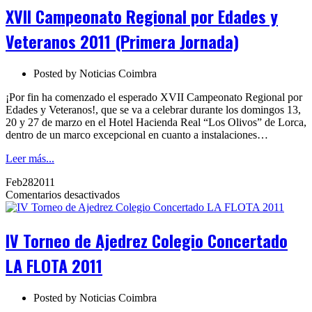
por
XVII Campeonato Regional por Edades y
Edades
y
Veteranos 2011 (Primera Jornada)
Veteranos
2011
(Primera
Posted by
Noticias Coimbra
Jornada)
¡Por fin ha comenzado el esperado XVII Campeonato Regional por
Edades y Veteranos!, que se va a celebrar durante los domingos 13,
20 y 27 de marzo en el Hotel Hacienda Real “Los Olivos” de Lorca,
dentro de un marco excepcional en cuanto a instalaciones…
Leer más...
Feb
28
2011
en
Comentarios desactivados
IV
Torneo
de
IV Torneo de Ajedrez Colegio Concertado
Ajedrez
Colegio
LA FLOTA 2011
Concertado
LA
FLOTA
Posted by
Noticias Coimbra
2011