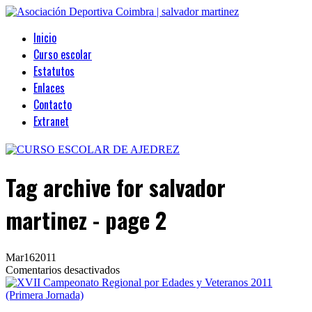
Inicio
Curso escolar
Estatutos
Enlaces
Contacto
Extranet
Tag archive
for salvador
martinez - page 2
Mar
16
2011
en
Comentarios desactivados
XVII
Campeonato
Regional