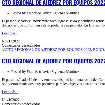
CTO REGIONAL DE AJEDREZ POR EQUIPOS 202
AJEDREZ
POR
EQUIPOS
Posted by
Francisco Javier Sigüenza Martínez
2022.
RONDA
El pasado sábado 19 noviembre tuvo lugar la sexta y penúltima ronda
6
divisiones que conforman este importante campeonato. En División 
Leer más...
Nov
13
2022
en
Comentarios desactivados
CTO
REGIONAL
DE
CTO REGIONAL DE AJEDREZ POR EQUIPOS 202
AJEDREZ
POR
EQUIPOS
Posted by
Francisco Javier Sigüenza Martínez
2022.
RONDA
El pasado sábado 12 de noviembre se disputó la quinta ronda del Cam
5
obtuvieron resultados muy positivos para los objetivos marcados a c
Leer más...
Nov
10
2022
en
Comentarios desactivados