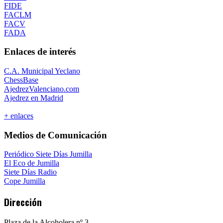
FIDE
FACLM
FACV
FADA
Enlaces de interés
C.A. Municipal Yeclano
ChessBase
AjedrezValenciano.com
Ajedrez en Madrid
+ enlaces
Medios de Comunicación
Periódico Siete Días Jumilla
El Eco de Jumilla
Siete Días Radio
Cope Jumilla
Dirección
Plaza de la Alcoholera nº 3