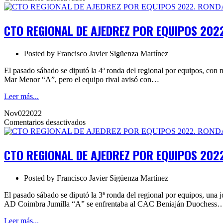
CTO
REGIONAL
DE
CTO REGIONAL DE AJEDREZ POR EQUIPOS 202
AJEDREZ
POR
EQUIPOS
Posted by
Francisco Javier Sigüenza Martínez
2022.
RONDA
El pasado sábado se diputó la 4ª ronda del regional por equipos, con 
4
Mar Menor “A”, pero el equipo rival avisó con…
Leer más...
Nov
02
2022
en
Comentarios desactivados
CTO
REGIONAL
DE
CTO REGIONAL DE AJEDREZ POR EQUIPOS 202
AJEDREZ
POR
EQUIPOS
Posted by
Francisco Javier Sigüenza Martínez
2022.
RONDA
El pasado sábado se diputó la 3ª ronda del regional por equipos, una
3
AD Coimbra Jumilla “A” se enfrentaba al CAC Beniaján Duochess
Leer más...