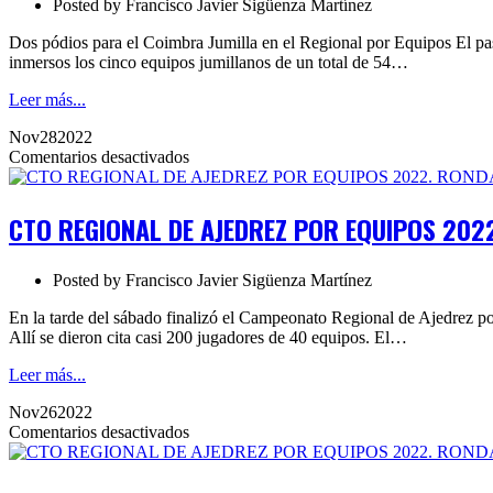
Posted by
Francisco Javier Sigüenza Martínez
de
Clubes
Dos pódios para el Coimbra Jumilla en el Regional por Equipos El pa
2024.
inmersos los cinco equipos jumillanos de un total de 54…
Finalizado
Leer más...
Nov
28
2022
en
Comentarios desactivados
CTO
REGIONAL
DE
CTO REGIONAL DE AJEDREZ POR EQUIPOS 202
AJEDREZ
POR
EQUIPOS
Posted by
Francisco Javier Sigüenza Martínez
2022.
RONDA
En la tarde del sábado finalizó el Campeonato Regional de Ajedrez po
7
Allí se dieron cita casi 200 jugadores de 40 equipos. El…
Leer más...
Nov
26
2022
en
Comentarios desactivados
CTO
REGIONAL
DE