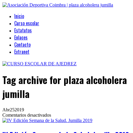
Inicio
Curso escolar
Estatutos
Enlaces
Contacto
Extranet
Tag archive
for plaza alcoholera
jumilla
Abr
25
2019
en
Comentarios desactivados
IV
Edición
Semana