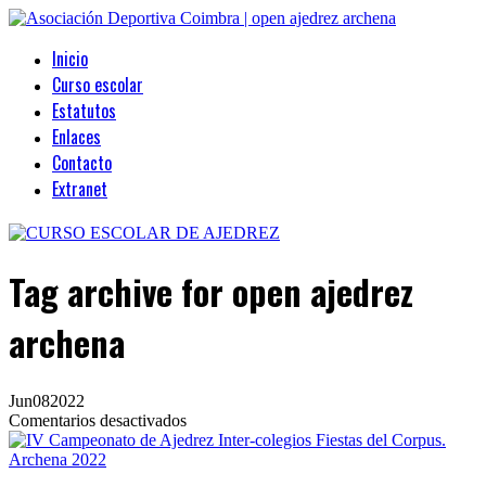
Inicio
Curso escolar
Estatutos
Enlaces
Contacto
Extranet
Tag archive
for open ajedrez
archena
Jun
08
2022
en
Comentarios desactivados
IV
Campeonato
de