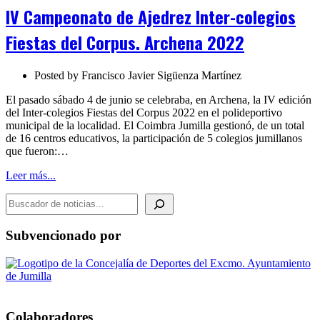
Ajedrez
IV Campeonato de Ajedrez Inter-colegios
Inter-
colegios
Fiestas del Corpus. Archena 2022
Fiestas
del
Corpus.
Posted by
Francisco Javier Sigüenza Martínez
Archena
2022
El pasado sábado 4 de junio se celebraba, en Archena, la IV edición
del Inter-colegios Fiestas del Corpus 2022 en el polideportivo
municipal de la localidad. El Coimbra Jumilla gestionó, de un total
de 16 centros educativos, la participación de 5 colegios jumillanos
que fueron:…
Leer más...
BUSCADOR DE NOTICIAS
Subvencionado por
Colaboradores